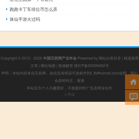
跑跑卡丁车排位币怎么弄
诛仙手游火过吗
Copyright © 2012 - 2026
中国互联网产业年会
Powered by
网站分类目录
|
精选推荐
文章
|
网站地图
|
疑难解答
陕ICP备05009492号
声明：本站内容来自互联网，如信息有错误可发邮件到f_fb#foxmail.com说明，我们
会及时纠正，谢谢
本站仅为个人兴趣爱好，不接盈利性广告及商业合作
小男孩