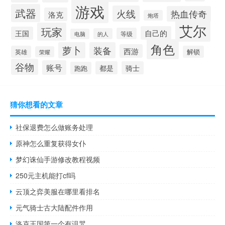
游戏
武器
火线
热血传奇
洛克
炮塔
艾尔
玩家
自己的
王国
等级
的人
电脑
角色
萝卜
装备
西游
英雄
解锁
荣耀
谷物
账号
都是
骑士
跑跑
猜你想看的文章
社保退费怎么做账务处理
原神怎么重复获得女仆
梦幻诛仙手游修改教程视频
250元主机能打cf吗
云顶之弈美服在哪里看排名
元气骑士古大陆配件作用
洛克王国第一个有诅咒