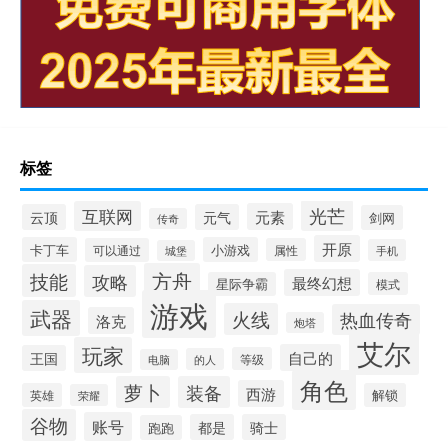
标签
光芒
互联网
元素
云顶
元气
剑网
传奇
开原
卡丁车
小游戏
可以通过
属性
手机
城堡
方舟
技能
攻略
最终幻想
星际争霸
模式
游戏
武器
火线
热血传奇
洛克
炮塔
艾尔
玩家
自己的
王国
等级
的人
电脑
角色
萝卜
装备
西游
英雄
解锁
荣耀
谷物
账号
都是
骑士
跑跑