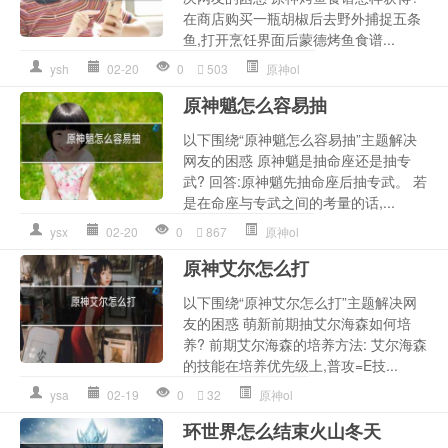
在商店购买一瓶胡椒后去野外捕捉五条
鱼,打开烹饪界面后蒙德烤鱼食谱...
ysh
02-20
0
503
原神ol
原神魈怎么容易抽
以下围绕“原神魈怎么容易抽”主题解决
网友的困惑 原神魈是抽命座还是抽专
武? 回答:原神魈先抽命座后抽专武。 若
是在命座与专武之间的考量的话,...
ysx
02-20
0
867
原神ol
原神艾尔怎么打
以下围绕“原神艾尔怎么打”主题解决网
友的困惑 萌新前期抽艾尔海森如何培
养? 前期艾尔海森的培养方法: 艾尔海森
的技能在培养优先级上,普攻=E技...
ysa
02-19
0
32
原神ol
环世界怎么结束火山冬天