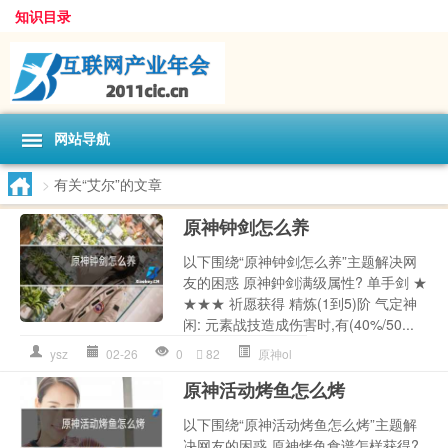
知识目录
网站导航
>
有关“艾尔”的文章
原神钟剑怎么养
以下围绕“原神钟剑怎么养”主题解决网
友的困惑 原神鈡剑满级属性? 单手剑 ★
★★★ 祈愿获得 精炼(1到5)阶 气定神
闲: 元素战技造成伤害时,有(40%/50...
ysz
02-26
0
82
原神ol
原神活动烤鱼怎么烤
以下围绕“原神活动烤鱼怎么烤”主题解
决网友的困惑 原神烤鱼食谱怎样获得?