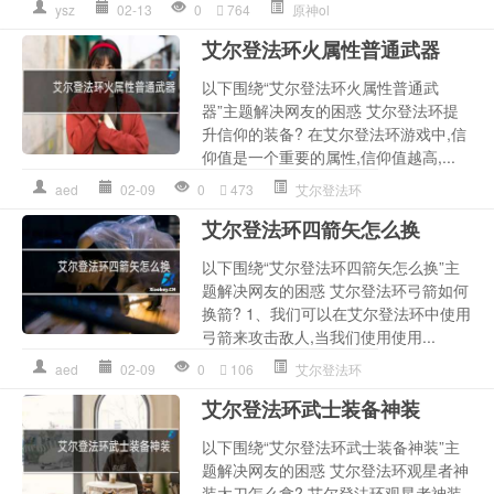
ysz
02-13
0
764
原神ol
艾尔登法环火属性普通武器
以下围绕“艾尔登法环火属性普通武
器”主题解决网友的困惑 艾尔登法环提
升信仰的装备? 在艾尔登法环游戏中,信
仰值是一个重要的属性,信仰值越高,...
aed
02-09
0
473
艾尔登法环
艾尔登法环四箭矢怎么换
以下围绕“艾尔登法环四箭矢怎么换”主
题解决网友的困惑 艾尔登法环弓箭如何
换箭? 1、我们可以在艾尔登法环中使用
弓箭来攻击敌人,当我们使用使用...
aed
02-09
0
106
艾尔登法环
艾尔登法环武士装备神装
以下围绕“艾尔登法环武士装备神装”主
题解决网友的困惑 艾尔登法环观星者神
装太刀怎么拿? 艾尔登法环观星者神装