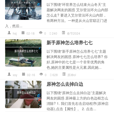
以下围绕“环世界怎么结束火山冬天”主
题解决网友的困惑 艾尔登法环火山内部
怎么走? 要进入艾尔登法环火山内部，
有两种方法。一种是从火山官邸正门进
入，然后...
hsj
02-18
0
240
春节2024
新手原神怎么培养七七
以下围绕“新手原神怎么培养七七”主题
解决网友的困惑 原神七七怎么培养? 你
好,原神中的七七是一个非常优秀的角
色,她的主要属性是火元素,因此她...
xsy
02-16
0
628
原神ol
原神怎么去掉白边
以下围绕“原神怎么去掉白边”主题解决
网友的困惑 原神最上方的白色边框怎么
消除? 1. 我们首先右击启动程序(原神启
动器),点击【属性】。 2. 点击...