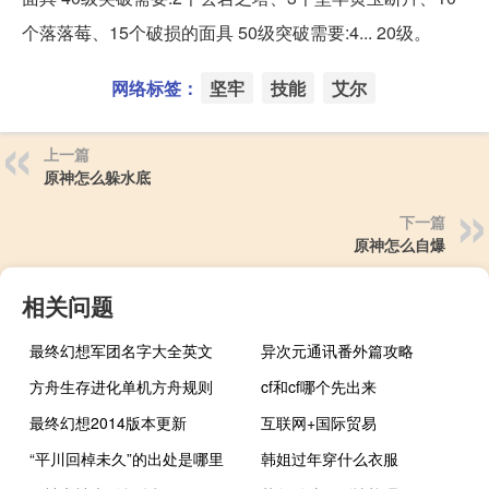
个落落莓、15个破损的面具 50级突破需要:4... 20级。
网络标签：
坚牢
技能
艾尔
上一篇
原神怎么躲水底
下一篇
原神怎么自爆
相关问题
最终幻想军团名字大全英文
异次元通讯番外篇攻略
方舟生存进化单机方舟规则
cf和cf哪个先出来
最终幻想2014版本更新
互联网+国际贸易
“平川回棹未久”的出处是哪里
韩姐过年穿什么衣服