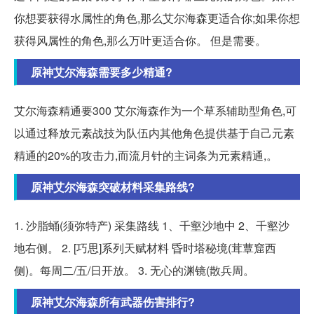
你想要获得水属性的角色,那么艾尔海森更适合你;如果你想
获得风属性的角色,那么万叶更适合你。 但是需要。
原神艾尔海森需要多少精通?
艾尔海森精通要300 艾尔海森作为一个草系辅助型角色,可
以通过释放元素战技为队伍内其他角色提供基于自己元素
精通的20%的攻击力,而流月针的主词条为元素精通,。
原神艾尔海森突破材料采集路线?
1. 沙脂蛹(须弥特产) 采集路线 1、千壑沙地中 2、千壑沙
地右侧。 2. [巧思]系列天赋材料 昏时塔秘境(茸蕈窟西
侧)。每周二/五/日开放。 3. 无心的渊镜(散兵周。
原神艾尔海森所有武器伤害排行?