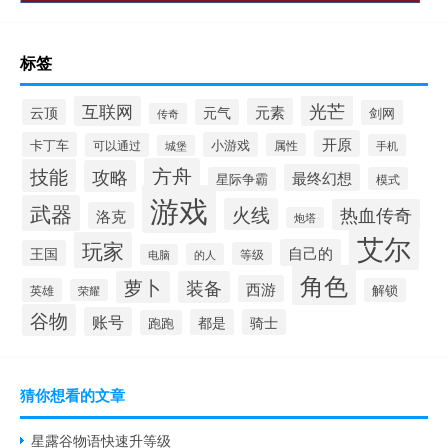
标签
光芒
互联网
元素
云顶
元气
剑网
传奇
开原
卡丁车
小游戏
可以通过
属性
手机
城堡
方舟
技能
攻略
最终幻想
星际争霸
模式
游戏
武器
火线
热血传奇
洛克
炮塔
艾尔
玩家
自己的
王国
等级
的人
电脑
角色
萝卜
装备
西游
英雄
解锁
荣耀
谷物
账号
都是
骑士
跑跑
猜你想看的文章
星露谷物语快速升等级