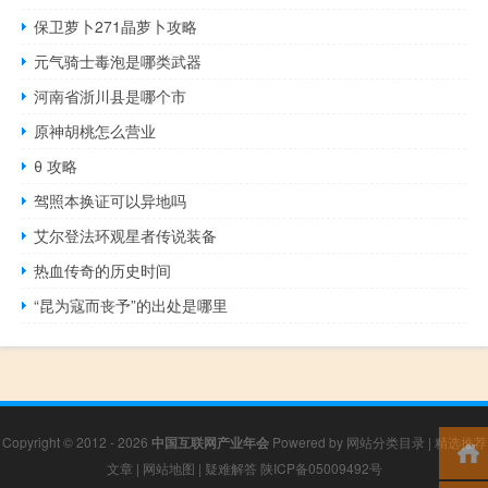
保卫萝卜271晶萝卜攻略
元气骑士毒泡是哪类武器
河南省浙川县是哪个市
原神胡桃怎么营业
θ 攻略
驾照本换证可以异地吗
艾尔登法环观星者传说装备
热血传奇的历史时间
“昆为寇而丧予”的出处是哪里
Copyright © 2012 - 2026
中国互联网产业年会
Powered by
网站分类目录
|
精选推荐
文章
|
网站地图
|
疑难解答
陕ICP备05009492号