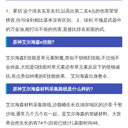
1、雾切 这个排名实至名归,以高出第二名4点的伤害荣登
榜首,但与绿剑相比基本没有区别。 2、绿剑 不愧是武器中
的万金油,能打出不俗的伤害,直接比排名前面的武。
原神艾尔海森e技能?
艾尔海森E技能是草元素附魔,类似于胡桃E技能,不过他不
会掉血,大招是Q技能对草元素还有草元素反应下的怪物减
抗,有点类似钟离的E技能效果。 艾尔海森出身教令。
原神艾尔海森材料采集路线是什么样的?
艾尔海森材料采集路线,沙脂蛹生长在须弥地区的沙漠·千壑
沙地,通常几个几个在一起。是艾尔海森的突破材料。大世
界自然生长的有74个(目前已统计),刷新时间48。