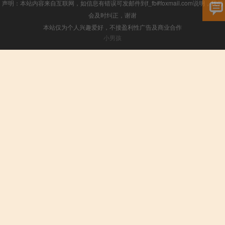
声明：本站内容来自互联网，如信息有错误可发邮件到f_fb#foxmail.com说明，我们
会及时纠正，谢谢
本站仅为个人兴趣爱好，不接盈利性广告及商业合作
小男孩