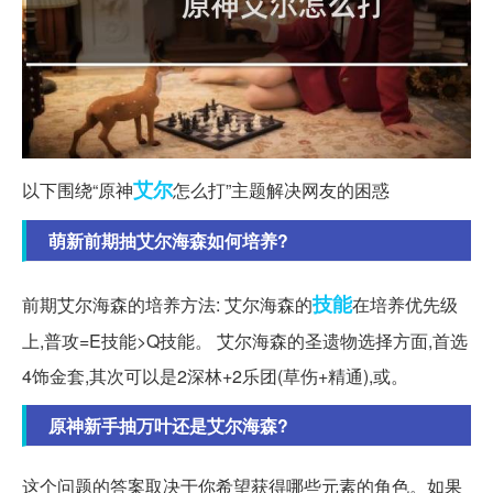
艾尔
以下围绕“原神
怎么打”主题解决网友的困惑
萌新前期抽艾尔海森如何培养?
技能
前期艾尔海森的培养方法: 艾尔海森的
在培养优先级
上,普攻=E技能>Q技能。 艾尔海森的圣遗物选择方面,首选
4饰金套,其次可以是2深林+2乐团(草伤+精通),或。
原神新手抽万叶还是艾尔海森?
这个问题的答案取决于你希望获得哪些元素的角色。如果