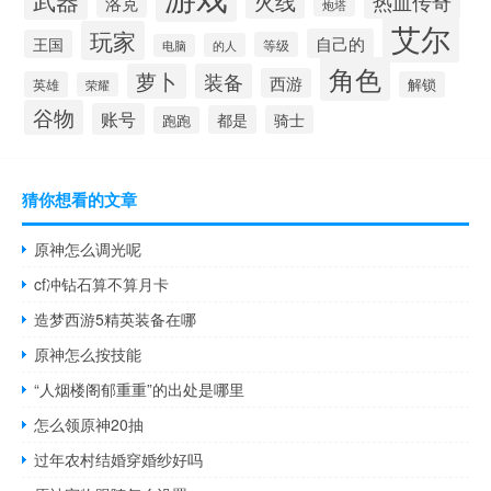
武器
火线
热血传奇
洛克
炮塔
艾尔
玩家
自己的
王国
等级
的人
电脑
角色
萝卜
装备
西游
英雄
解锁
荣耀
谷物
账号
都是
骑士
跑跑
猜你想看的文章
原神怎么调光呢
cf冲钻石算不算月卡
造梦西游5精英装备在哪
原神怎么按技能
“人烟楼阁郁重重”的出处是哪里
怎么领原神20抽
过年农村结婚穿婚纱好吗