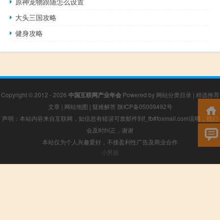
原神宠物跟随怎么设置
大头三国攻略
健身攻略
Copyright © 2012 - 2026
中国互联网产业年会
Powered by
网站分类目录
|
精选推荐
文章
|
网站地图
|
疑难解答
陕ICP备05009492号
声明：本站内容来自互联网，如信息有错误可发邮件到f_fb#foxmail.com说明，我们
会及时纠正，谢谢
本站仅为个人兴趣爱好，不接盈利性广告及商业合作
小男孩