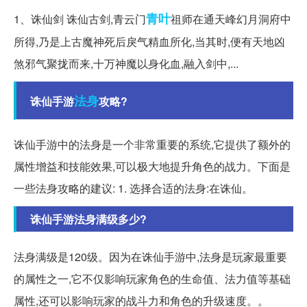
青叶
1、诛仙剑 诛仙古剑,青云门
祖师在通天峰幻月洞府中
所得,乃是上古魔神死后戾气精血所化,当其时,便有天地凶
煞邪气聚拢而来,十万神魔以身化血,融入剑中,...
法身
诛仙手游
攻略?
诛仙手游中的法身是一个非常重要的系统,它提供了额外的
属性增益和技能效果,可以极大地提升角色的战力。下面是
一些法身攻略的建议: 1. 选择合适的法身:在诛仙。
诛仙手游法身满级多少?
法身满级是120级。因为在诛仙手游中,法身是玩家最重要
的属性之一,它不仅影响玩家角色的生命值、法力值等基础
属性,还可以影响玩家的战斗力和角色的升级速度。。