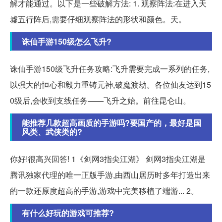
解才能通过。以下是一些破解方法: 1. 观察阵法:在进入天
墟五行阵后,需要仔细观察阵法的形状和颜色。天。
诛仙手游150级怎么飞升?
诛仙手游150级飞升任务攻略:飞升需要完成一系列的任务,
以强大的恒心和毅力重铸元神,破魔渡劫。各位仙友达到15
0级后,会收到支线任务——飞升之始。前往昆仑山。
能推荐几款超高画质的手游吗?要国产的，最好是国
风类、武侠类的?
你好!很高兴回答! 1《剑网3指尖江湖》 剑网3指尖江湖是
腾讯独家代理的唯一正版手游,由西山居历时多年打造出来
的一款还原度超高的手游,游戏中完美移植了端游... 2。
有什么好玩的游戏可推荐?