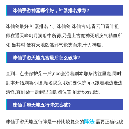
诛仙手游神器哪个好，神器排名推荐?
诛仙剑最好 神器排名 1、诛仙剑 诛仙古剑,青云门青叶祖
师在通天峰幻月洞府中所得,乃是上古魔神死后戾气精血所
化,当其时,便有天地凶煞邪气聚拢而来,十万神魔。
诛仙手游天墟九宫最后怎么破阵?
直到... 点击保护朵一后,npc会沿着副本那条路往里走,同时
副本开始刷新小怪,顾名思义,我们要保护npc,跟着她边走边
清怪,直到朵一走到里面圆圈位置,刷新boss,(因。
诛仙手游天墟五行阵怎么破?
阵法
诛仙手游天墟五行阵是一种比较复杂的
,需要正确地破