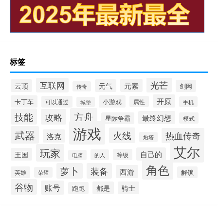
标签
光芒
互联网
元素
云顶
元气
剑网
传奇
开原
卡丁车
小游戏
可以通过
属性
手机
城堡
方舟
技能
攻略
最终幻想
星际争霸
模式
游戏
武器
火线
热血传奇
洛克
炮塔
艾尔
玩家
自己的
王国
等级
的人
电脑
角色
萝卜
装备
西游
英雄
解锁
荣耀
谷物
账号
都是
骑士
跑跑