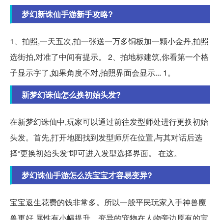
梦幻新诛仙手游新手攻略?
1、拍照,一天五次,拍一张送一万多铜板加一颗小金丹,拍照
选街拍,对准了中间有提示。 2、拍地标建筑,你看第一个格
子显示字了,如果角度不对,拍照界面会显示... 1。
新梦幻诛仙怎么换初始头发?
在新梦幻诛仙中,玩家可以通过前往发型师处进行更换初始
头发。首先,打开地图找到发型师所在位置,与其对话后选
择“更换初始头发”即可进入发型选择界面。 在这。
梦幻诛仙手游怎么洗宝宝才容易变异?
宝宝返生花费的钱非常多。所以一般平民玩家入手神兽魔
兽更好,属性有小幅提升。变异的宠物在人物旁边原有的宝