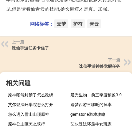
见,但是请看仙青云的技能,扬长避短才是真。加强。
网络标签：
云梦
护符
青云
上一篇
诛仙手游任务卡住了
下一篇
诛仙手游神兽觉醒任务
相关问题
原神账号封禁了怎么改绑
晨光生物：前三季度预盈3.94亿元-4.05亿元同比增17%-20.26%
艾尔登法环学院怎么打开
造梦西游三哪吒的掉率
怎么进入雪山山顶原神
gemstone游戏攻略
原神公主匣怎么获得
艾尔登法环最牛女玩家