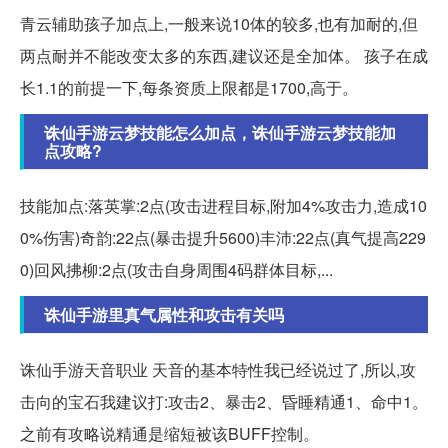
青云辅助孩子加点上,一般来说10体的较多,也有加耐的,但
两点耐并不能改变太多的东西,建议还是全加体。 孩子在成
长1.1的前提一下,每条资质上限都是1700,高于。
诛仙手游云梦技能怎么加点，诛仙手游云梦技能加
点攻略?
技能加点:落英掌:2点(攻击进程目标,附加4%攻击力,造成10
0%伤害)奇韵:22点(暴击提升5600)丰沛:22点(真气提高229
0)回风拂柳:2点(攻击自身周围4码群体目标,...
诛仙手游里真气属性和攻击有关吗
诛仙手游天音职业 天音的基本特性我已经说过了,所以,攻
击向的宝石我建议打:攻击2、暴击2、昏睡精通1、命中1。
之前有攻略说精通是缩短被该BUFF控制。