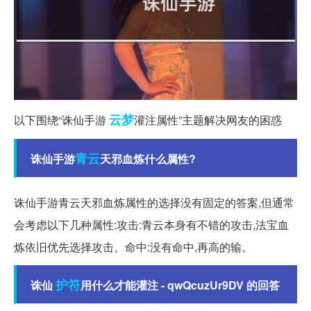
云梦
以下围绕“诛仙手游
灌注属性”主题解决网友的困惑
青云
诛仙手游
天邪血炼什么属性?
诛仙手游青云天邪血炼属性的选择没有固定的答案,但通常
会考虑以下几种属性:攻击:青云本身有不错的攻击,法宝血
炼依旧优先选择攻击。命中:没有命中,再高的输。
护符
诛仙
用什么才能灌注 - qwQcuzUr9DV 的回答