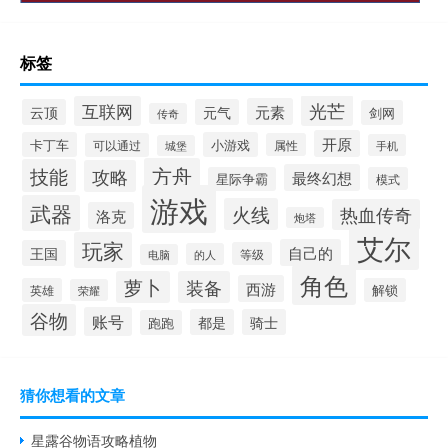
标签
光芒
互联网
元素
云顶
元气
剑网
传奇
开原
卡丁车
小游戏
可以通过
属性
手机
城堡
方舟
技能
攻略
最终幻想
星际争霸
模式
游戏
武器
火线
热血传奇
洛克
炮塔
艾尔
玩家
自己的
王国
等级
的人
电脑
角色
萝卜
装备
西游
英雄
解锁
荣耀
谷物
账号
都是
骑士
跑跑
猜你想看的文章
星露谷物语攻略植物