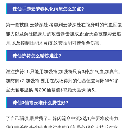
诛仙手游云梦春风化雨流怎么加点?
第一套技能:云梦深处 考虑到云梦深处在隐身时的气血回复
能力以及解除隐身后的攻击暴击加成,配合天命技能彩云追
月,以及控制技能木灵缚,这套技能可使角色伤害。
诛仙护符怎么精炼灌注?
灌注护符: 1.只能用加强符(加强符只有3种,加气血,加真气,
加防御) 2.加强符,要用在战场得到的仙基值去河阳NPC多
宝天君那里换,每200仙基值和3颗天晶珠 换5...
诛仙3仙青云堆什么属性好?
了自己弱项,最后费了... 躲闪流命中流2选1,主要堆攻击力,
华闪击杀的基础!仙青建议走躲闪流,虽然很多人持反对意