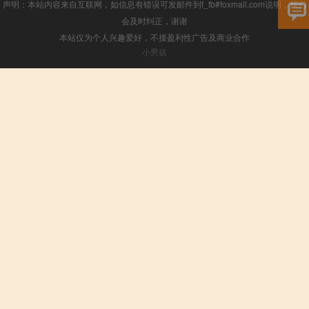
声明：本站内容来自互联网，如信息有错误可发邮件到f_fb#foxmail.com说明，我们
会及时纠正，谢谢
本站仅为个人兴趣爱好，不接盈利性广告及商业合作
小男孩