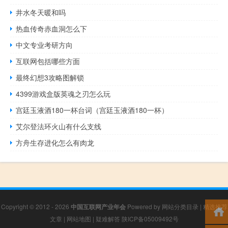
井水冬天暖和吗
热血传奇赤血洞怎么下
中文专业考研方向
互联网包括哪些方面
最终幻想3攻略图解锁
4399游戏盒版英魂之刃怎么玩
宫廷玉液酒180一杯台词（宫廷玉液酒180一杯）
艾尔登法环火山有什么支线
方舟生存进化怎么有肉龙
Copyright © 2012 - 2026
中国互联网产业年会
Powered by
网站分类目录
|
精选推荐
文章
|
网站地图
|
疑难解答
陕ICP备05009492号