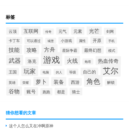
标签
光芒
互联网
元素
云顶
元气
剑网
传奇
开原
卡丁车
小游戏
可以通过
属性
手机
城堡
方舟
技能
攻略
最终幻想
星际争霸
模式
游戏
武器
火线
热血传奇
洛克
炮塔
艾尔
玩家
自己的
王国
等级
的人
电脑
角色
萝卜
装备
西游
英雄
解锁
荣耀
谷物
账号
都是
骑士
跑跑
猜你想看的文章
这个人怎么又在冲啊原神