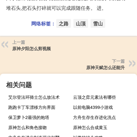
堆石头,把石头打碎就可以完成跟随任务。 进。
网络标签：
之路
山顶
雪山
上一篇
原神夕阳怎么剪视频
下一篇
原神天赋怎么还能升
相关问题
艾尔登法环骑士怎么放法术
云顶之弈元素法有哪些
跑跑卡丁车漂移方向界面
以前电脑4399小游戏
保卫萝卜2最强的炮塔
方舟生存生存进化洗点
原神怎么和角色接吻
原神怎么合成黄玉