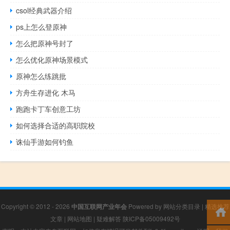
csol经典武器介绍
ps上怎么登原神
怎么把原神号封了
怎么优化原神场景模式
原神怎么练跳批
方舟生存进化 木马
跑跑卡丁车创意工坊
如何选择合适的高职院校
诛仙手游如何钓鱼
Copyright © 2012 - 2026
中国互联网产业年会
Powered by
网站分类目录
|
精选推荐
文章
|
网站地图
|
疑难解答
陕ICP备05009492号