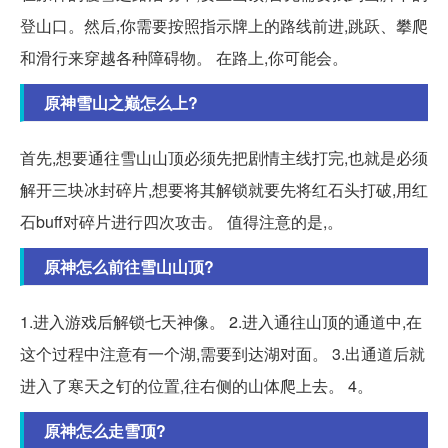
登山口。然后,你需要按照指示牌上的路线前进,跳跃、攀爬
和滑行来穿越各种障碍物。 在路上,你可能会。
原神雪山之巅怎么上?
首先,想要通往雪山山顶必须先把剧情主线打完,也就是必须
解开三块冰封碎片,想要将其解锁就要先将红石头打破,用红
石buff对碎片进行四次攻击。 值得注意的是,。
原神怎么前往雪山山顶?
1.进入游戏后解锁七天神像。 2.进入通往山顶的通道中,在
这个过程中注意有一个湖,需要到达湖对面。 3.出通道后就
进入了寒天之钉的位置,往右侧的山体爬上去。 4。
原神怎么走雪顶?