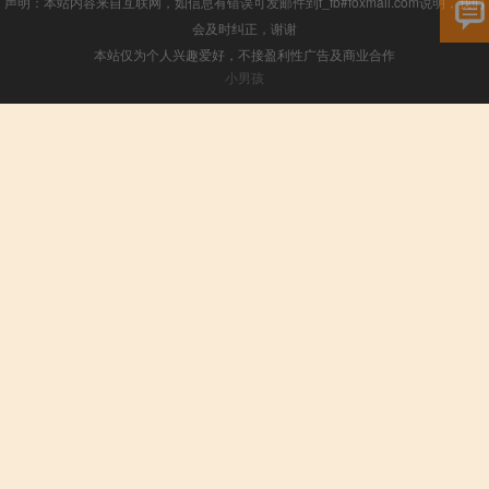
声明：本站内容来自互联网，如信息有错误可发邮件到f_fb#foxmail.com说明，我们
会及时纠正，谢谢
本站仅为个人兴趣爱好，不接盈利性广告及商业合作
小男孩