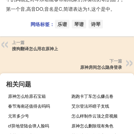
第一个音,高音DO,音名是C,简谱表达为1,这个是中。
网络标签：
乐谱
琴谱
诗琴
上一篇
搜狗翻译怎么用在原神上
下一篇
原神房间怎么隐身登录
相关问题
原神怎么给原石宝箱
跑跑卡丁车怎么赚点卷
春节海南还值得去吗吗
艾尔登法环瞎子支线
元宵多少号
怎么样制作云顶之弈视频
cf异地登陆会弹人脸吗
原神怎么删除现有角色