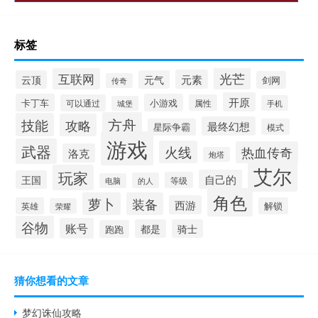
标签
光芒
互联网
元素
云顶
元气
剑网
传奇
开原
卡丁车
小游戏
可以通过
属性
手机
城堡
方舟
技能
攻略
最终幻想
星际争霸
模式
游戏
武器
火线
热血传奇
洛克
炮塔
艾尔
玩家
自己的
王国
等级
的人
电脑
角色
萝卜
装备
西游
英雄
解锁
荣耀
谷物
账号
都是
骑士
跑跑
猜你想看的文章
梦幻诛仙攻略