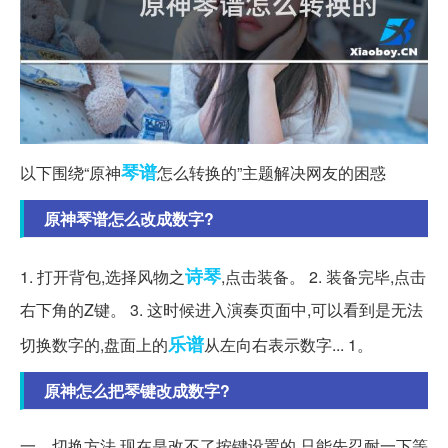
琴谱
以下围绕“原神
怎么转换的”主题解决网友的困惑
原神琴谱怎么改成数字?
诗琴
1. 打开背包,选择风物之
,点击装备。 2. 装备完毕,点击
右下角的Z键。 3. 这时候进入演奏页面中,可以看到是无法
乐谱
切换数字的,盘面上的
从左向右表示数字... 1。
原神怎么把琴键改成数字?
一、切换方法 现在是改不了按键设置的,只能先忍耐一下等