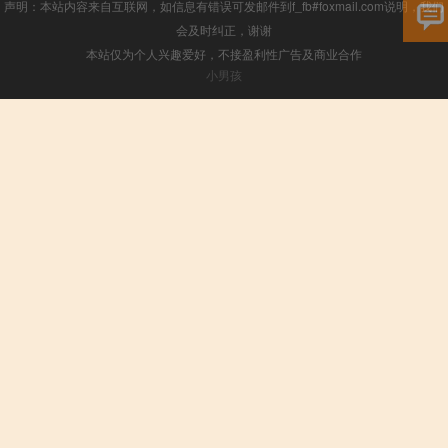
声明：本站内容来自互联网，如信息有错误可发邮件到f_fb#foxmail.com说明，我们
会及时纠正，谢谢
本站仅为个人兴趣爱好，不接盈利性广告及商业合作
小男孩