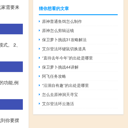
玩家需要来
猜你想看的文章
原神普通鱼饵怎么制作
原神怎么剪辑运镜
保卫萝卜挑战31攻略解法
模式。 2、
艾尔登法环键鼠切换道具
“直待去年今年”的出处是哪里
保卫萝卜挑战44讲解
阿飞任务攻略
的功能,例
“沿洄自有趣”的出处是哪里
怎么去原神洞天寻宝
艾尔登法环云激活
找到你要摆