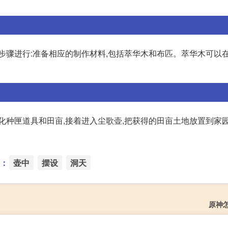
步骤进行:准备相应的制作材料,包括萃华木和布匹。萃华木可以
化种匣道具和田亩,接着进入尘歌壶,把获得的田亩土地放置到家园
：
壶中
摆设
洞天
原神