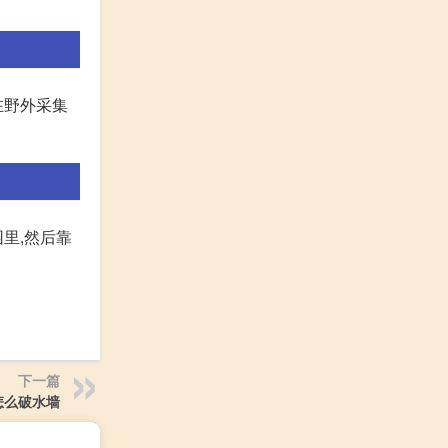
在野外采集
里,然后靠
下一篇
怎么破水墙