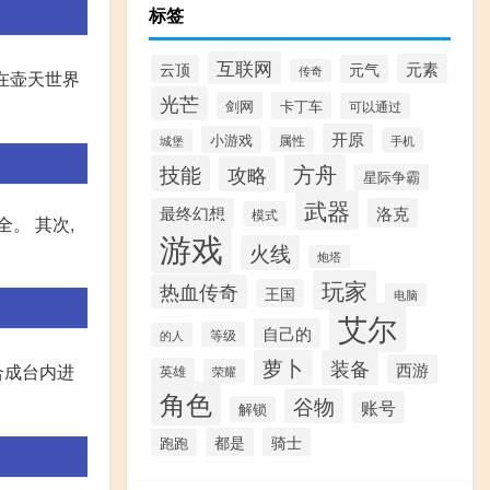
标签
互联网
元素
云顶
元气
传奇
:在壶天世界
光芒
剑网
卡丁车
可以通过
开原
小游戏
属性
手机
城堡
方舟
技能
攻略
星际争霸
武器
最终幻想
洛克
模式
。 其次,
游戏
火线
炮塔
玩家
热血传奇
王国
电脑
艾尔
自己的
等级
的人
萝卜
装备
西游
合成台内进
英雄
荣耀
角色
谷物
账号
解锁
都是
骑士
跑跑