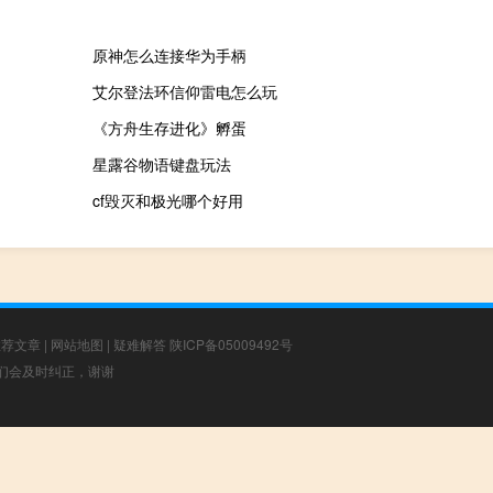
原神怎么连接华为手柄
艾尔登法环信仰雷电怎么玩
《方舟生存进化》孵蛋
星露谷物语键盘玩法
cf毁灭和极光哪个好用
推荐文章
|
网站地图
|
疑难解答
陕ICP备05009492号
，我们会及时纠正，谢谢