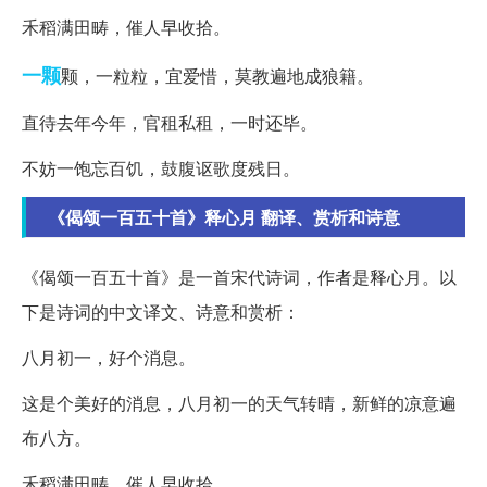
禾稻满田畴，催人早收拾。
一颗
颗，一粒粒，宜爱惜，莫教遍地成狼籍。
直待去年今年，官租私租，一时还毕。
不妨一饱忘百饥，鼓腹讴歌度残日。
《偈颂一百五十首》释心月 翻译、赏析和诗意
《偈颂一百五十首》是一首宋代诗词，作者是释心月。以
下是诗词的中文译文、诗意和赏析：
八月初一，好个消息。
这是个美好的消息，八月初一的天气转晴，新鲜的凉意遍
布八方。
禾稻满田畴，催人早收拾。