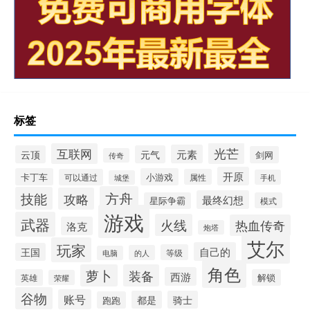
标签
光芒
互联网
元素
云顶
元气
剑网
传奇
开原
卡丁车
小游戏
可以通过
属性
手机
城堡
方舟
技能
攻略
最终幻想
星际争霸
模式
游戏
武器
火线
热血传奇
洛克
炮塔
艾尔
玩家
自己的
王国
等级
的人
电脑
角色
萝卜
装备
西游
英雄
解锁
荣耀
谷物
账号
都是
骑士
跑跑