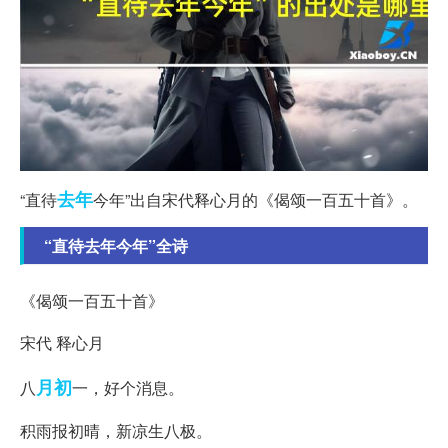
去年
“直待
今年”出自宋代释心月的《偈颂一百五十首》。
“直待去年今年”全诗
《偈颂一百五十首》
宋代 释心月
月初
八
一，好个消息。
积雨报初晴，新凉生八极。