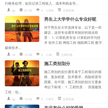
行账务处理，如实记录工程收入、成本和税金等...
gy
01-02
0
528
文章列表
男生上大学学什么专业好呢
对于男生在大学选择专业，以下是一些
建议，这些专业通常有较好的就业前
景： 1. 计算机类专业 计算机科学与技
术 软件工程 网络工程 物联网工程 数字
媒体技术...
ns
12-28
0
36
文章列表
施工类别划分
施工类别的划分通常基于工程项目的规
模、复杂程度、技术要求、风险程度等
因素。在中国，施工类别的划分主要参
考以下标准： 1. 工程性质 ： 房屋建筑
工程：包...
sg
12-24
0
875
文章列表
东北有什么好的学校