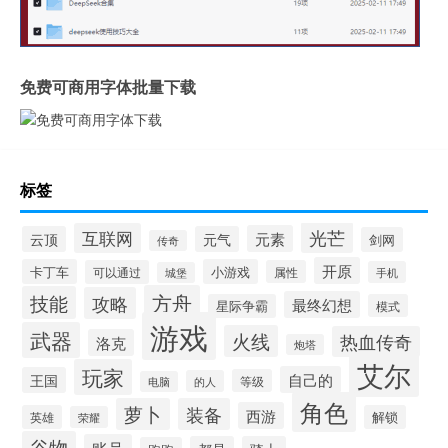
免费可商用字体批量下载
标签
光芒
互联网
元素
云顶
元气
剑网
传奇
开原
卡丁车
小游戏
可以通过
属性
手机
城堡
方舟
技能
攻略
最终幻想
星际争霸
模式
游戏
武器
火线
热血传奇
洛克
炮塔
艾尔
玩家
自己的
王国
等级
的人
电脑
角色
萝卜
装备
西游
英雄
解锁
荣耀
谷物