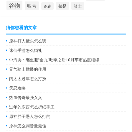
谷物
账号
都是
骑士
跑跑
猜你想看的文章
原神打人镜头怎么调
诛仙手游怎么婚礼
中汽协：继重迎“金九”旺季之后10月车市热度继续
元气骑士骷髅的作用
阔太太过年怎么打扮
天忍攻略
热血传奇最强女兵
过年的东西怎么折纸手工
原神胖子愚人怎么打的
原神怎么调音量最佳