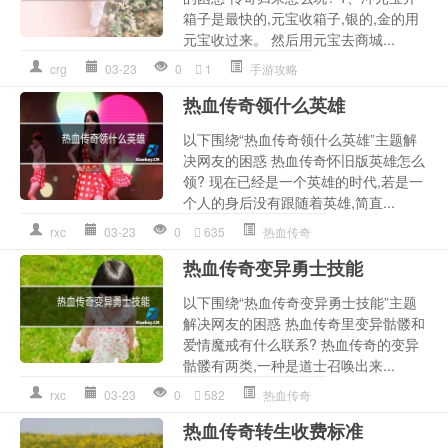
箱子是最快的,元宝收箱子,银的,金的用
元宝收过来。 然后用元宝去商城...
crg
03-23
0
1
手游攻略
热血传奇领什么英雄
以下围绕“热血传奇领什么英雄”主题解
决网友的困惑 热血传奇怀旧版英雄怎么
领? 现在已经是一个英雄的时代,若是一
个人的身后没有跟随着英雄,简直...
rxc
03-23
0
635
热血传奇
热血传奇变异勇士技能
以下围绕“热血传奇变异勇士技能”主题
解决网友的困惑 热血传奇里变异骷髅和
爱情魔戒有什么联系? 热血传奇的变异
骷髅有两类,一种是道士召唤出来...
rxc
03-23
0
582
热血传奇
热血传奇转生收费标准