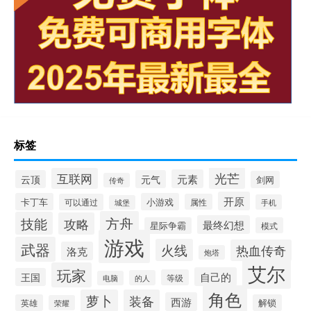
标签
光芒
互联网
元素
云顶
元气
剑网
传奇
开原
卡丁车
小游戏
可以通过
属性
手机
城堡
方舟
技能
攻略
最终幻想
星际争霸
模式
游戏
武器
火线
热血传奇
洛克
炮塔
艾尔
玩家
自己的
王国
等级
的人
电脑
角色
萝卜
装备
西游
英雄
解锁
荣耀