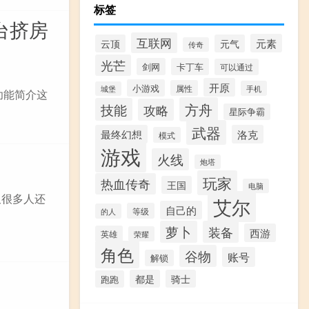
标签
台挤房
互联网
元素
云顶
元气
传奇
光芒
剑网
卡丁车
可以通过
开原
小游戏
属性
手机
城堡
版功能简介这
方舟
技能
攻略
星际争霸
武器
最终幻想
洛克
模式
游戏
火线
炮塔
玩家
热血传奇
王国
电脑
久很多人还
艾尔
自己的
等级
的人
萝卜
装备
西游
英雄
荣耀
角色
谷物
账号
解锁
都是
骑士
跑跑