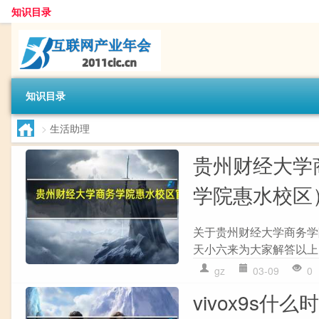
知识目录
知识目录
>
生活助理
贵州财经大学
学院惠水校区
关于贵州财经大学商务学
天小六来为大家解答以上的
gz
03-09
0
vivox9s什