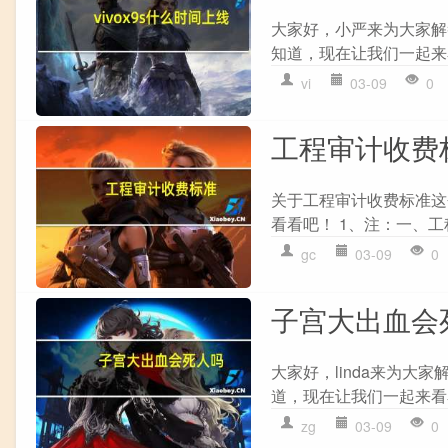
大家好，小严来为大家解答以
知道，现在让我们一起来看看吧
vi
03-09
0
工程审计收费
关于工程审计收费标准这
看看吧！ 1、注：一、工
gc
03-09
0
子宫大出血会
大家好，linda来为
道，现在让我们一起来看看
zg
03-09
0