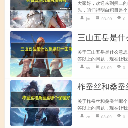
大家好，欢迎来到熊二的
先，咱们得明白积目是个啥
jm
03-09
0
三山五岳是什
关于三山五岳是什么意思
答以上的问题，现在让我们
ss
03-09
0
柞蚕丝和桑蚕
关于柞蚕丝和桑蚕丝哪个
答以上的问题，现在让我们
zc
03-09
0