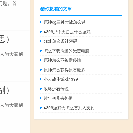
问题。首
猜你想看的文章
原神cg三神大战怎么过
4399那个天启是什么游戏
思）
csol 怎么设计密码
怎么下载消逝的光芒电脑
来为大家解
原神怎么不被雷侵蚀
原神怎么获得原石最多
小人战斗游戏4399
别）
攻略炉石传说
过年初几去外婆
来为大家解
4399游戏盒怎么替别人支付