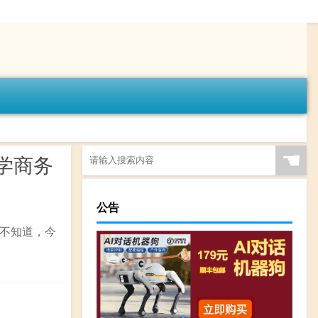
☚
学商务
公告
不知道，今
）