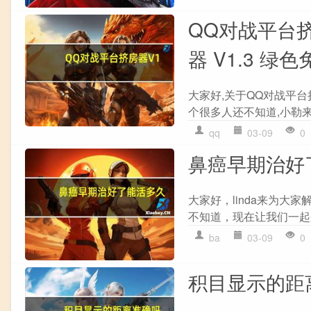
QQ对战平台挤
器 V1.3 
大家好,关于QQ对战平台挤
个很多人还不知道,小勒来
qq
03-09
0
鼻癌早期治好
大家好，linda来为
不知道，现在让我们一起来
ba
03-09
0
积目显示的距