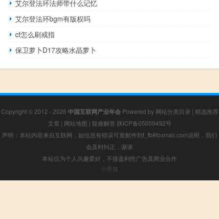
艾尔登法环法师带什么记忆
艾尔登法环bgm有版权吗
cf怎么刷戒指
保卫萝卜D17攻略水晶萝卜
Copyright © 2012 - 2026
中国互联网产业年会
Powered by
网站分类目录
|
精选推荐
文章
|
网站地图
|
疑难解答
陕ICP备05009492号
声明：本站内容来自互联网，如信息有错误可发邮件到f_fb#foxmail.com说明，我们
会及时纠正，谢谢
本站仅为个人兴趣爱好，不接盈利性广告及商业合作
小男孩