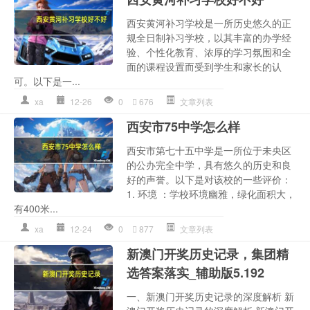
西安黄河补习学校是一所历史悠久的正
规全日制补习学校，以其丰富的办学经
验、个性化教育、浓厚的学习氛围和全
面的课程设置而受到学生和家长的认
可。以下是一...
xa
12-26
0
676
文章列表
西安市75中学怎么样
西安市第七十五中学是一所位于未央区
的公办完全中学，具有悠久的历史和良
好的声誉。以下是对该校的一些评价：
1. 环境 ：学校环境幽雅，绿化面积大，
有400米...
xa
12-24
0
877
文章列表
新澳门开奖历史记录，集团精
选答案落实_辅助版5.192
一、新澳门开奖历史记录的深度解析 新