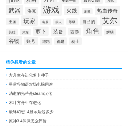
星际争霸
模式
游戏
武器
火线
热血传奇
洛克
炮塔
艾尔
玩家
自己的
王国
等级
的人
电脑
角色
萝卜
装备
西游
英雄
解锁
荣耀
谷物
账号
都是
骑士
跑跑
猜你想看的文章
方舟生存进化萝卜种子
星露谷物语农场电脑用途
消逝的光芒是steam汉化
木叶方舟生存进化
最终幻想14显示延迟多少
原神3.4深渊怎么评价