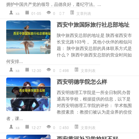
拥护中国共产党的领导，品德良好，遵纪守法。...
xa
01-05
0
7
文章列表
西安中旅国际旅行社总部地址
陕中旅西安总部的地址是 陕西省西安市
长安北路103号 。 其他小伙伴的相似问
题： 陕中旅西安总部的具体联系方式是
什么？ 陕西中旅西安总部的营业时间如
何安排...
xa
12-30
0
498
文章列表
西安明德学院怎么样
西安明德理工学院是一所全日制民办普
通高等学校，根据提供的信息，以下是
对西安明德理工学院的评价： 学术氛围
教授素质 ：教授们被认为是业界的佼佼
者，课...
xa
12-27
0
450
文章列表
西安黄河补习学校好不好