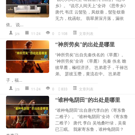
乡》。 “说尽人间天上”全诗 《思帝乡》
唐代 韦庄 云髻坠，凤钗垂，髻坠钗垂
无力，枕函欹。 翡翠屏深月落，漏依
依。 说...
jzs
11-24
0
108
文章列表
“神所劳矣”的出处是哪里
“神所劳矣”出自先秦佚名的《旱麓》。
“神所劳矣”全诗 《旱麓》 先秦 佚名 瞻
彼旱麓，榛楛济济。 岂弟君子，干禄岂
弟。 瑟彼玉瓒，黄流在中。 岂弟君
子，福...
jzs
11-24
0
833
文章列表
“谁种龟阴田”的出处是哪里
“谁种龟阴田”出自唐代李白的《寄东鲁
二稚子》。 “谁种龟阴田”全诗 《寄东鲁
二稚子》 唐代 李白 吴地桑叶绿，吴蚕
已三眠。 我家寄东鲁，谁种龟阴田？