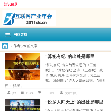
知识目录
网站导航
>
作者“jzs”的文章
“算祀有纪”的出处是哪里
“算祀有纪”出自魏晋左思的《三都
赋》。 “算祀有纪”全诗 《三都赋》 魏
晋 左思 总序 盖诗有六义焉，其二曰
赋。 杨雄曰：“诗人之赋丽以则。 ”班固
曰：“赋者，...
jzs
11-24
0
890
文章列表
“说尽人间天上”的出处是哪里
“说尽人间天上”出自唐代韦庄的《思帝