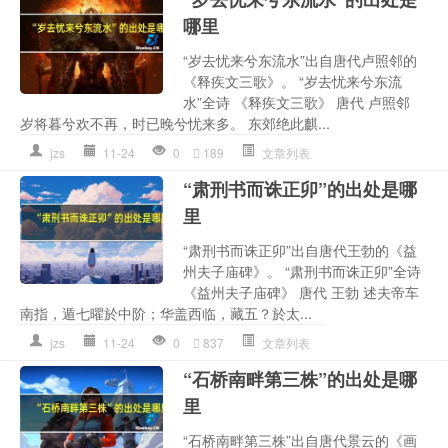
哪里
“岁去忧来兮东流水”出自唐代卢照邻的
《释疾文三歌》。 “岁去忧来兮东流
水”全诗 《释疾文三歌》 唐代 卢照邻
岁将暮兮欢不再，时已晚兮忧来多。 东郊绝此麒...
jzs
11-24
0
189
文章列表
“肃刑书而诛正卯”的出处是哪
里
“肃刑书而诛正卯”出自唐代王勃的《益
州夫子庙碑》。 “肃刑书而诛正卯”全诗
《益州夫子庙碑》 唐代 王勃 述夫帝车
南指，遁七曜於中阶；华盖西临，藏五？於太...
jzs
11-24
0
837
文章列表
“石桥南畔第三株”的出处是哪
里
“石桥南畔第三株”出自唐代景云的《画