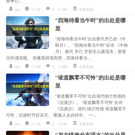
春事已...
jzs
11-24
0
164
文章列表
“四海待看当午时”的出处是哪
里
“四海待看当午时”出自唐代齐己的《中
秋月》。 “四海待看当午时”全诗 《中秋
月》 唐代 齐己 空碧无云露湿衣，群星
光外涌清规。 东楼莫碍渐高势，四海待看当...
jzs
11-24
0
390
文章列表
“谁道飘零不可怜”的出处是哪
里
“谁道飘零不可怜”出自清代纳兰性德的
《浣溪沙》。 “谁道飘零不可怜”全诗
《浣溪沙》 清代 纳兰性德 谁道飘零不
可怜，旧游时节好花天。 断肠人去自经年。 一...
jzs
11-24
0
540
文章列表
“岁去忧来兮东流水”的出处是