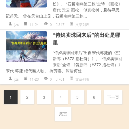
松》。 “石桥南畔第三株”全诗 《画松》
唐代 景云 画松一似真松树，且待寻思
记得无。 曾在天台山上见，石桥南畔第三株...
jzs
11-24
0
347
文章列表
“侍婢卖珠回来后”的出处是哪
里
“侍婢卖珠回来后”出自宋代蒋捷的《贺
新郎（E372·括杜诗）》。 “侍婢卖珠回
来后”全诗 《贺新郎（E372·括杜诗）》
宋代 蒋捷 绝代幽人独。 掩芳姿、深居何处...
jzs
11-23
0
761
文章列表
1
2
3
4
5
6
下一页
尾页