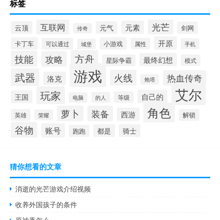
标签
光芒
互联网
元素
云顶
元气
剑网
传奇
开原
卡丁车
小游戏
可以通过
属性
手机
城堡
方舟
技能
攻略
最终幻想
星际争霸
模式
游戏
武器
火线
热血传奇
洛克
炮塔
艾尔
玩家
自己的
王国
等级
的人
电脑
角色
萝卜
装备
西游
英雄
解锁
荣耀
谷物
账号
都是
骑士
跑跑
猜你想看的文章
消逝的光芒游戏介绍视频
收养外国孩子的条件