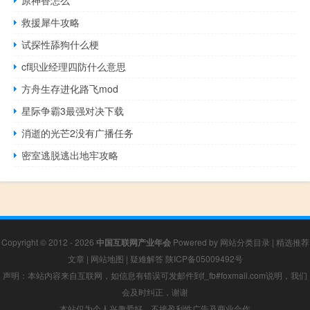
原神香怎么
救援犀牛攻略
试探性舔狗什么梗
cf职业经理四防什么意思
方舟生存进化路飞mod
星际争霸3最强对决下载
消逝的光芒2没有广播任务
密室逃脱逃出地牢攻略
Copyright © 2012 - 2026
中国互联网产业年会
Powered by
网站分类目录
|
精选推荐
文章
|
网站地图
|
疑难解答
陕ICP备05009492号
声明：本站内容来自互联网，如信息有错误可发邮件到f_fb#foxmail.com说明，我们
会及时纠正，谢谢
本站仅为个人兴趣爱好，不接盈利性广告及商业合作