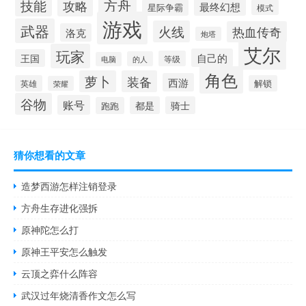
方舟
技能
攻略
最终幻想
星际争霸
模式
游戏
武器
火线
热血传奇
洛克
炮塔
艾尔
玩家
自己的
王国
等级
的人
电脑
角色
萝卜
装备
西游
英雄
解锁
荣耀
谷物
账号
都是
骑士
跑跑
猜你想看的文章
造梦西游怎样注销登录
方舟生存进化强拆
原神陀怎么打
原神王平安怎么触发
云顶之弈什么阵容
武汉过年烧清香作文怎么写