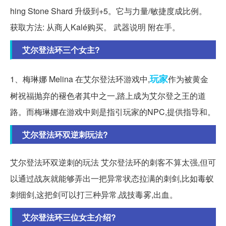
hing Stone Shard 升级到+5。它与力量/敏捷度成比例。
获取方法: 从商人Kalé购买。 武器说明 附在手。
艾尔登法环三个女主?
玩家
1、梅琳娜 Melina 在艾尔登法环游戏中,
作为被黄金
树祝福抛弃的褪色者其中之一,踏上成为艾尔登之王的道
路。而梅琳娜在游戏中则是指引玩家的NPC,提供指导和。
艾尔登法环双逆刺玩法?
艾尔登法环双逆刺的玩法 艾尔登法环的刺客不算太强,但可
以通过战灰就能够弄出一把异常状态拉满的刺剑,比如毒蚁
刺细剑,这把剑可以打三种异常,战技毒雾,出血。
艾尔登法环三位女主介绍?