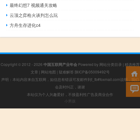
最终幻想7 视频通关攻略
云顶之弈枪火谈判怎么玩
方舟生存进化c4
Copyright © 2012 - 2026
中国互联网产业年会
Powered by
网站分类目录
|
精选推荐
文章
|
网站地图
|
疑难解答
陕ICP备05009492号
声明：本站内容来自互联网，如信息有错误可发邮件到f_fb#foxmail.com说明，我们
会及时纠正，谢谢
本站仅为个人兴趣爱好，不接盈利性广告及商业合作
小男孩