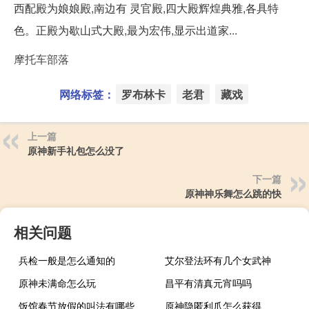
西配殿为娘娘殿,南边有 灵官殿,四大殿辉煌典雅,各具特
色。正殿为歇山式大殿,最为宏伟,显示出道家...
摩托车部落
网络标签：
罗布林卡
老君
藏戏
上一篇
原神新手礼包怎么没了
下一篇
原神神乐舞怎么跳的快
相关问题
兵检一般是怎么通知的
艾尔登法环有几个女武神
原神未满命怎么玩
昌平有清真元宵吗吗
饭馆春节放假的叫法有哪些
原神隐匿利爪怎么获得