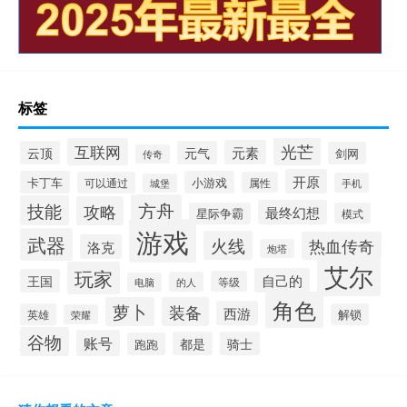
标签
光芒
互联网
元素
云顶
元气
剑网
传奇
开原
卡丁车
小游戏
可以通过
属性
手机
城堡
方舟
技能
攻略
最终幻想
星际争霸
模式
游戏
武器
火线
热血传奇
洛克
炮塔
艾尔
玩家
自己的
王国
等级
的人
电脑
角色
萝卜
装备
西游
英雄
解锁
荣耀
谷物
账号
都是
骑士
跑跑