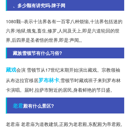
、多少颗有讲究吗-牌子网
1080颗--表示十法界各有一百零八种烦恼,十法界包括迷的
六界:地狱,饿鬼,畜生,修罗,人间及天上,即是六道轮回的世
界,后四界是圣者悟的世界,即是:声闻,。
藏族雪顿节有什么习俗?
藏戏
会演 雪顿节从17世纪末期开始演出藏戏。宗教领袖
罗布林卡
从布达拉官移居
,雪顿节时藏戏班子来到罗布林
卡演唱。届时,拉萨市附近的居民,身着鲜艳的节日盛。
老君
殿有什么景区?
老君庙 老君庙为道教建筑,正殿为老君殿,东配殿为帝君殿,