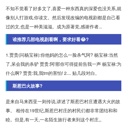
不知不觉看了好多文了,喜爱一种东西真的深爱也没关系,就
像别人打游戏,你读文。然后发现改编的电视剧都是自己看
过的文,也是一种美滋滋。成为原著党,感谢作者...
谁推荐几部电视剧看啊，要求好看😂?
1.贾贵(问杨宝禄):你他妈的怎么一脸杀气阿? 杨宝禄:当然
了,呆会我的杀驴 贾贵:阿!那你可得提前告我一声 杨宝禄:为
什么啊? 贾贵:我,我tm的害怕! 2.... 贴几段对白。
斯惹巴火故事?
是来自马来西亚一则传说,讲述了斯惹巴村庄遭遇大火的故
事。 相传在19世纪,斯惹巴村庄的村民们都非常团结和和
睦。但是,有一天,一名陌生旅行者来到这个村庄,。