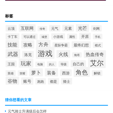
标签
光芒
互联网
元素
云顶
元气
剑网
传奇
开原
卡丁车
小游戏
可以通过
属性
手机
城堡
方舟
技能
攻略
最终幻想
星际争霸
模式
游戏
武器
火线
热血传奇
洛克
炮塔
艾尔
玩家
自己的
王国
等级
的人
电脑
角色
萝卜
装备
西游
英雄
解锁
荣耀
谷物
账号
都是
骑士
跑跑
猜你想看的文章
元气骑士升满级后会怎样