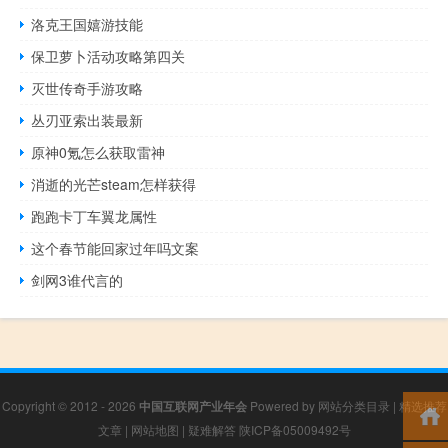
洛克王国嬉游技能
保卫萝卜活动攻略第四关
灭世传奇手游攻略
丛刃亚索出装最新
原神0氪怎么获取雷神
消逝的光芒steam怎样获得
跑跑卡丁车翼龙属性
这个春节能回家过年吗文案
剑网3谁代言的
Copyright © 2012 - 2026
中国互联网产业年会
Powered by
网站分类目录
|
精选推荐
文章
|
网站地图
|
疑难解答
陕ICP备05009492号