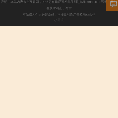
声明：本站内容来自互联网，如信息有错误可发邮件到f_fb#foxmail.com说明，我们
会及时纠正，谢谢
本站仅为个人兴趣爱好，不接盈利性广告及商业合作
小男孩