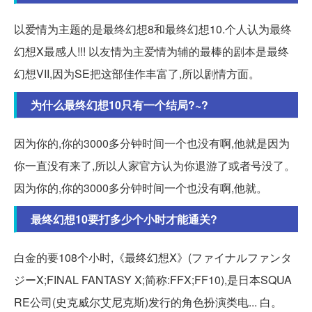
以爱情为主题的是最终幻想8和最终幻想10.个人认为最终
幻想X最感人!!! 以友情为主爱情为辅的最棒的剧本是最终
幻想VII,因为SE把这部佳作丰富了,所以剧情方面。
为什么最终幻想10只有一个结局?~?
因为你的,你的3000多分钟时间一个也没有啊,他就是因为
你一直没有来了,所以人家官方认为你退游了或者号没了。
因为你的,你的3000多分钟时间一个也没有啊,他就。
最终幻想10要打多少个小时才能通关?
白金的要108个小时,《最终幻想Ⅹ》(ファイナルファンタ
ジーX;FINAL FANTASY X;简称:FFX;FF10),是日本SQUA
RE公司(史克威尔艾尼克斯)发行的角色扮演类电... 白。