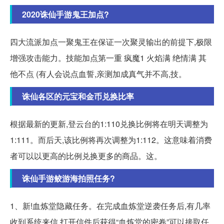
2020诛仙手游鬼王加点?
四大流派加点一聚鬼王在保证一次聚灵输出的前提下,极限
增强攻击能力。技能加点第一重 疯魔1 火焰满 绝情满 其
他不点 (有人会说点血誓,亲测加成真气并不高,技。
诛仙各区的元宝和金币兑换比率
根据最新的更新,登云台的1:110兑换比例将在明天调整为
1:111。而后天,该比例将再次调整为1:112。这意味着消费
者可以以更高的比例兑换更多的商品。这。
诛仙手游鲛游海拍照任务?
1、新!血炼堂隐藏任务。在完成血炼堂逆袭任务后,有几率
收到系统来信,打开信件后获得“血炼堂的密卷”可以接取任