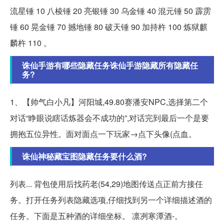
流星锤 10 八棱锤 20 亮银锤 30 乌金锤 40 混元锤 50 霹雳
锤 60 晃金锤 70 撼地锤 80 破天锤 90 加持杵 100 炼狱麒
麟杵 110 。
诛仙手游有哪些隐藏任务诛仙手游隐藏所有隐藏任
务?
1、【帅气白小凡】河阳城,49.80赛潘安NPC,选择第二个
对话“睁眼说瞎话炼器会不成功的”,对话完到最后一个是要
拥抱五位异性。面对面点一下玩家→点下头像(点血。
诛仙神秘藏宝图隐藏任务要什么酒?
列表... 背包使用后找药老(54,29)地图传送点正前方接任
务。打开任务列表隐藏选项,仔细找到另一个详细描述酒的
任务。下面是五种酒的详细坐标。 凛冽寒潭酒-。