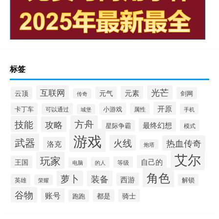
标签
光芒
互联网
元素
云顶
元气
剑网
传奇
开原
卡丁车
小游戏
可以通过
属性
手机
城堡
方舟
技能
攻略
最终幻想
星际争霸
模式
游戏
武器
火线
热血传奇
洛克
炮塔
艾尔
玩家
自己的
王国
等级
的人
电脑
角色
萝卜
装备
西游
英雄
解锁
荣耀
谷物
账号
都是
骑士
跑跑