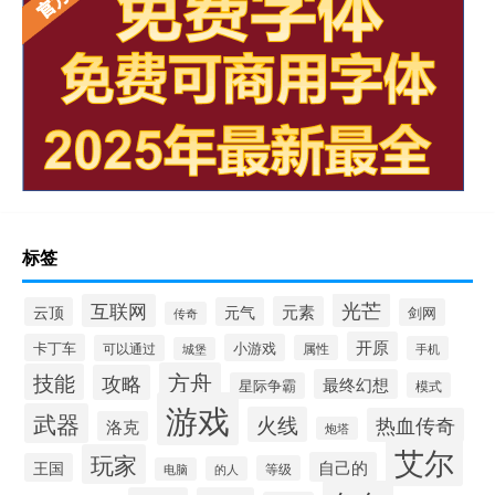
标签
光芒
互联网
元素
云顶
元气
剑网
传奇
开原
卡丁车
小游戏
可以通过
属性
手机
城堡
方舟
技能
攻略
最终幻想
星际争霸
模式
游戏
武器
火线
热血传奇
洛克
炮塔
艾尔
玩家
自己的
王国
等级
的人
电脑