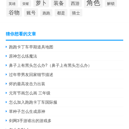
角色
萝卜
装备
西游
英雄
解锁
荣耀
谷物
账号
都是
骑士
跑跑
猜你想看的文章
跑跑卡丁车早期道具地图
原神怎么练魔法
鼻子上有黑头怎么办?（鼻子上有黑头怎么办）
过年带男友回家细节描述
烬的最高攻击力出装
元宵节画怎么画 三年级
怎么加入跑跑卡丁车国际服
草种子怎么生成原神
剑网3手游谁出的游戏多