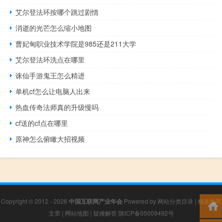
艾尔登法环按哪个跳过剧情
消逝的光芒怎么缩小地图
曹妃甸职业技术学院是985还是211大学
艾尔登法环洗点在哪里
诛仙手游鬼王怎么精进
单机cf怎么让电脑人出来
热血传奇法师真的升级慢吗
cf送的cf点在哪里
原神怎么俯瞰大招视频
Copyright © 2012 - 2026
中国互联网产业年会
Powered by
网站分类目录
|
精选推荐
文章
|
网站地图
|
疑难解答
陕ICP备05009492号