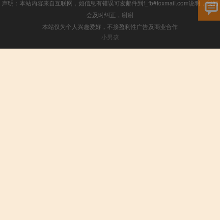
声明：本站内容来自互联网，如信息有错误可发邮件到f_fb#foxmail.com说明，我们
会及时纠正，谢谢
本站仅为个人兴趣爱好，不接盈利性广告及商业合作
小男孩