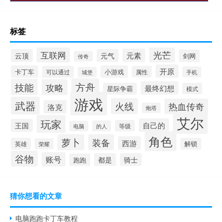
标签
光芒
互联网
元素
云顶
元气
剑网
传奇
开原
卡丁车
小游戏
可以通过
属性
手机
城堡
方舟
技能
攻略
最终幻想
星际争霸
模式
游戏
武器
火线
热血传奇
洛克
炮塔
艾尔
玩家
自己的
王国
等级
的人
电脑
角色
萝卜
装备
西游
英雄
解锁
荣耀
谷物
账号
都是
骑士
跑跑
猜你想看的文章
电脑跑跑卡丁车教程