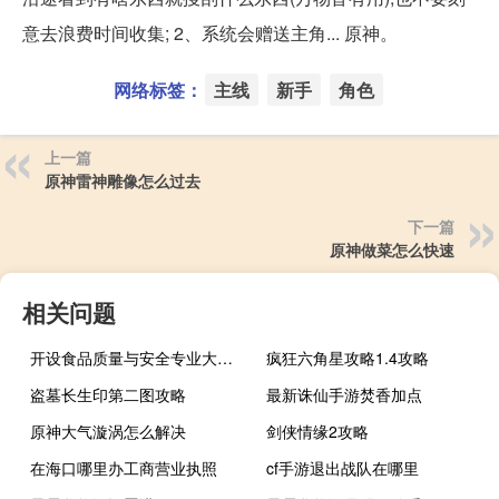
意去浪费时间收集; 2、系统会赠送主角... 原神。
网络标签：
主线
新手
角色
上一篇
原神雷神雕像怎么过去
下一篇
原神做菜怎么快速
相关问题
开设食品质量与安全专业大学有哪些
疯狂六角星攻略1.4攻略
盗墓长生印第二图攻略
最新诛仙手游焚香加点
原神大气漩涡怎么解决
剑侠情缘2攻略
在海口哪里办工商营业执照
cf手游退出战队在哪里