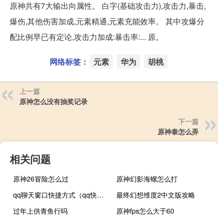
原神共有7大输出向属性。 白字(基础攻击力),攻击力,暴击,
爆伤,其他伤害加成,元素精通,元素充能效率。 其中攻爆分
配比例早已有定论,攻击力加成:暴击率:... 原。
网络标签：
元素
华为
胡桃
上一篇
原神怎么没有抽奖记录
下一篇
原神泰怎么弄
相关问题
原神26冒险怎么过
原神幻影海螺怎么打
qq聊天窗口快捷方式（qq快捷键打开聊天窗口）
最终幻想维度2中文版攻略
过年上供青鱼行吗
原神fps怎么大于60