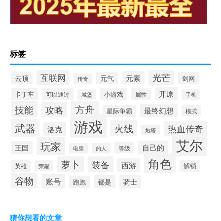
标签
光芒
互联网
元素
云顶
元气
剑网
传奇
开原
卡丁车
小游戏
可以通过
属性
手机
城堡
方舟
技能
攻略
最终幻想
星际争霸
模式
游戏
武器
火线
热血传奇
洛克
炮塔
艾尔
玩家
自己的
王国
等级
的人
电脑
角色
萝卜
装备
西游
英雄
解锁
荣耀
谷物
账号
都是
骑士
跑跑
猜你想看的文章