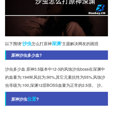
沙虫
深渊
以下围绕“
怎么打原神
”主题解决网友的困惑
原神沙虫多少血?
沙虫多少血 原神3.5版本中12-3的风蚀沙虫boss在深渊中
的血量为:194W,风抗为:90%,其它元素抗性为55%,风蚀沙
虫等级为:100,深渊12层BOSS血量为正常的2.5倍。 沙。
位置
原神沙虫
?