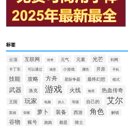
标签
光芒
互联网
元素
云顶
元气
剑网
传奇
开原
卡丁车
小游戏
可以通过
属性
手机
城堡
方舟
技能
攻略
最终幻想
星际争霸
模式
游戏
武器
火线
热血传奇
洛克
炮塔
艾尔
玩家
自己的
王国
等级
的人
电脑
角色
萝卜
装备
西游
英雄
解锁
荣耀
谷物
账号
都是
骑士
跑跑