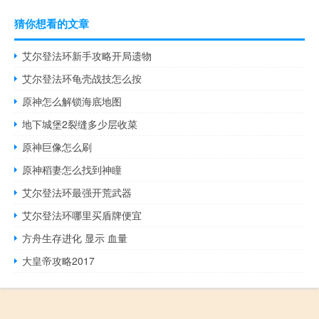
猜你想看的文章
艾尔登法环新手攻略开局遗物
艾尔登法环龟壳战技怎么按
原神怎么解锁海底地图
地下城堡2裂缝多少层收菜
原神巨像怎么刷
原神稻妻怎么找到神瞳
艾尔登法环最强开荒武器
艾尔登法环哪里买盾牌便宜
方舟生存进化 显示 血量
大皇帝攻略2017