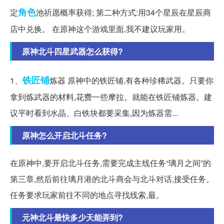
角色
定
池祈愿概率获得; 第二种方式:用34个星辰在星辰商
店中兑换。 在原神这个游戏里面,我不建议玩家用。
原神北斗四星武器怎么获得?
铁匠铺
1、
炼器 原神中的铁匠铺,有各种珍稀武器。只要你
拿到炼武器的材料,花费一些摩拉。就能在铁匠铺炼器。建
议平时看到水晶、白铁块都要采集,因为炼器需...
原神怎么开启北斗任务?
在原神中,要开启北斗任务,需要完成主线任务“璃月之间”的
第三章,然后前往璃月港的北斗商会与北斗对话,接受任务。
任务要求玩家前往不同的地点寻找线索,最。
元神北斗最快多少天能弄到?