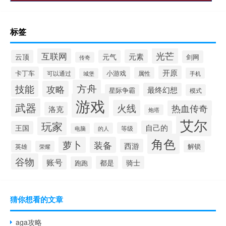
标签
光芒
互联网
元素
云顶
元气
剑网
传奇
开原
卡丁车
小游戏
可以通过
属性
手机
城堡
方舟
技能
攻略
最终幻想
星际争霸
模式
游戏
武器
火线
热血传奇
洛克
炮塔
艾尔
玩家
自己的
王国
等级
的人
电脑
角色
萝卜
装备
西游
英雄
解锁
荣耀
谷物
账号
都是
骑士
跑跑
猜你想看的文章
aga攻略