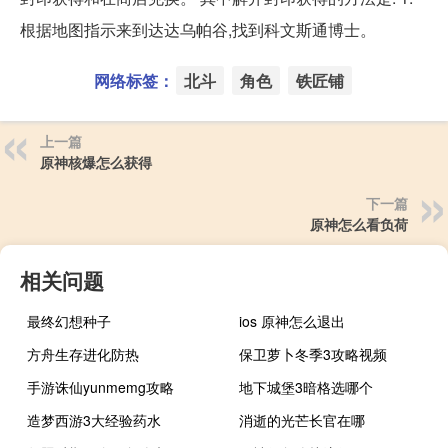
根据地图指示来到达达乌帕谷,找到科文斯通博士。
网络标签：
北斗
角色
铁匠铺
上一篇
原神核爆怎么获得
下一篇
原神怎么看负荷
相关问题
最终幻想种子
ios 原神怎么退出
方舟生存进化防热
保卫萝卜冬季3攻略视频
手游诛仙yunmemg攻略
地下城堡3暗格选哪个
造梦西游3大经验药水
消逝的光芒长官在哪