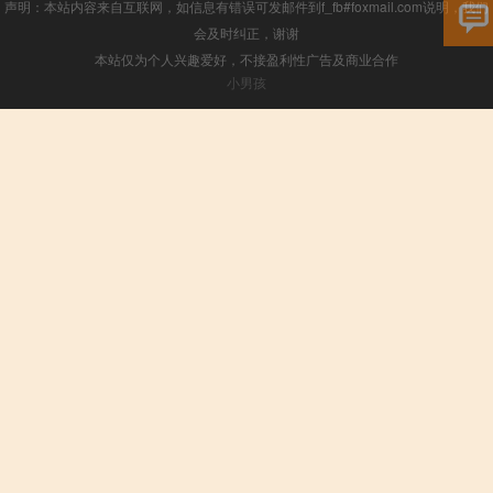
声明：本站内容来自互联网，如信息有错误可发邮件到f_fb#foxmail.com说明，我们
会及时纠正，谢谢
本站仅为个人兴趣爱好，不接盈利性广告及商业合作
小男孩