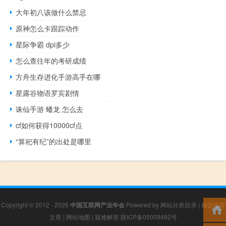
大年初八该做什么禁忌
原神怎么卡跟踪动作
星际争霸 dpi多少
怎么查往年的考研成绩
方舟生存进化手游高手在哪
星露谷物语罗宾剧情
诛仙手游 蟠龙 怎么去
cf如何获得10000cf点
“算祀有纪”的出处是哪里
Copyright © 2012 - 2026
中国互联网产业年会
Powered by
网站分类目录
|
精选推荐
文章
|
网站地图
|
疑难解答
陕ICP备05009492号