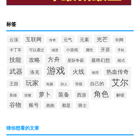
标签
光芒
互联网
元素
云顶
元气
剑网
传奇
开原
卡丁车
小游戏
可以通过
属性
手机
城堡
方舟
技能
攻略
最终幻想
星际争霸
模式
游戏
武器
火线
热血传奇
洛克
炮塔
艾尔
玩家
自己的
王国
等级
的人
电脑
角色
萝卜
装备
西游
英雄
解锁
荣耀
谷物
账号
都是
骑士
跑跑
猜你想看的文章