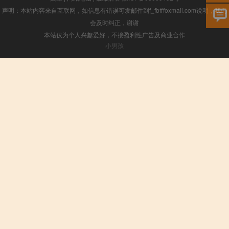
声明：本站内容来自互联网，如信息有错误可发邮件到f_fb#foxmail.com说明，我们
会及时纠正，谢谢
本站仅为个人兴趣爱好，不接盈利性广告及商业合作
小男孩