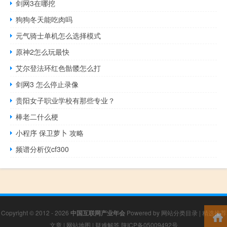
剑网3在哪挖
狗狗冬天能吃肉吗
元气骑士单机怎么选择模式
原神2怎么玩最快
艾尔登法环红色骷髅怎么打
剑网3 怎么停止录像
贵阳女子职业学校有那些专业？
棒老二什么梗
小程序 保卫萝卜 攻略
频谱分析仪cf300
Copyright © 2012 - 2026
中国互联网产业年会
Powered by
网站分类目录
|
精选推荐
文章
|
网站地图
|
疑难解答
陕ICP备05009492号