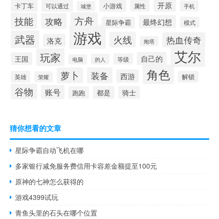
开原
卡丁车
小游戏
可以通过
属性
手机
城堡
方舟
技能
攻略
最终幻想
星际争霸
模式
游戏
武器
火线
热血传奇
洛克
炮塔
艾尔
玩家
自己的
王国
等级
的人
电脑
角色
萝卜
装备
西游
英雄
解锁
荣耀
谷物
账号
都是
骑士
跑跑
猜你想看的文章
星际争霸自动飞机在哪
多家银行减免服务费信用卡容差金额提至100元
原神的七神怎么获得的
游戏4399试玩
青鱼头里的石头在哪个位置