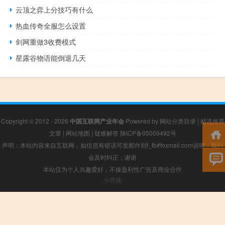
云顶之弈上分技巧有什么
热血传奇全服怎么设置
剑网重做3收费模式
星露谷物语能倒退几天
Copyright © 2012 - 2026
中国互联网产业年会
Powered by
网站分类目录
|
精选推荐
文章
|
网站地图
|
疑难解答
陕ICP备05009492号
声明：本站内容来自互联网，如信息有错误可发邮件到f_fb#foxmail.com说明，我们
会及时纠正，谢谢
本站仅为个人兴趣爱好，不接盈利性广告及商业合作
小男孩