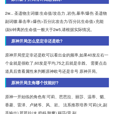
2w... 圣遗物主词缀:生命值/攻击力 ,岩伤,暴率/爆伤 圣遗物
副词缀:暴击率>爆伤>百分比攻击力/百分比生命值>充能
(副c钟离的生命值一般大于2w5,请根据实际情况。
原神开局怎么坚定非还是欧?
原神开局坚定非还是欧可以看出金的频率,如果40发左右一
个金就是很欧了,60发是平均,75之后就是非酋。 需要点击
道具后查看属性来判断原神欧号还是非号 原神开局。
原神开局主角哪个技能好?
原神一开始练的角色有:可莉、芭芭拉、丽莎、温蒂、魈、
香菱、雷泽、卢姥爷、风、岩。 法系推荐培养:可莉(火,副
手输出),芭芭拉(水,奶妈,附魔),丽莎(雷,副...