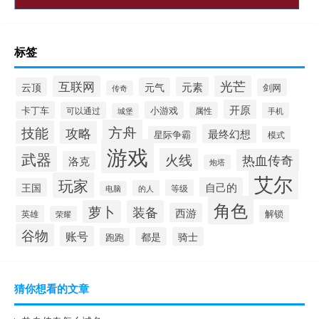
标签
光芒
互联网
元素
云顶
元气
剑网
传奇
开原
卡丁车
小游戏
可以通过
属性
手机
城堡
方舟
技能
攻略
最终幻想
星际争霸
模式
游戏
武器
火线
热血传奇
洛克
炮塔
艾尔
玩家
自己的
王国
等级
的人
电脑
角色
萝卜
装备
西游
英雄
解锁
荣耀
谷物
账号
都是
骑士
跑跑
猜你想看的文章