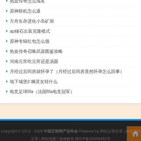
热血传奇怎么域名
原神联机怎么退
方舟生存进化小岛矿洞
ap锤石出装克隆模式
原神专辑红包怎么领
热血传奇召唤武器图鉴攻略
河南元宵吃元宵还是汤圆
月经过后同房就怀孕了（月经过后同房竟然怀孕怎么回事）
地下城堡2 幽灵女转什么
电竞足球fifa（法国fifa电竞冠军）
Copyright © 2012 - 2026
中国互联网产业年会
Powered by
网站分类目录
|
精选推荐
文章
|
网站地图
|
疑难解答
陕ICP备05009492号