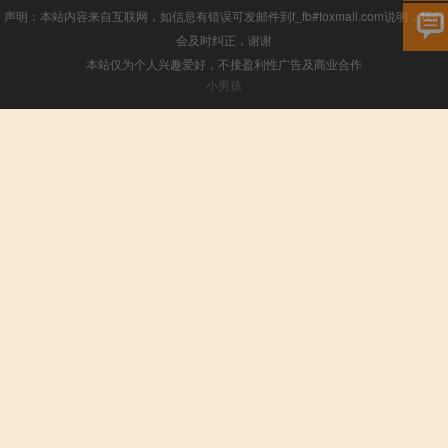
声明：本站内容来自互联网，如信息有错误可发邮件到f_fb#foxmail.com说明，我们
会及时纠正，谢谢
本站仅为个人兴趣爱好，不接盈利性广告及商业合作
小男孩