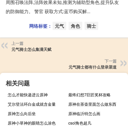
周围召唤法阵,法阵效果未知,推测为辅助型角色,提升队友
的防御能力。 警官 获取方式:蓝币购买解...
网络标签：
元气
角色
骑士
上一篇
元气骑士怎么集满天赋
下一篇
元气骑士都有什么登录渠道
相关问题
怎么才能快递进云原神
最终幻想7巨匠奖杯攻略
艾尔登法环白金成就含金量
原神在茶壶里面怎么做东西
原神怎么向后坐
原神临沂特怎么画
原神小草神的眼睛怎么涂色
csol角色超凡