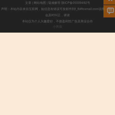
文章
|
网站地图
|
疑难解答
陕ICP备05009492号
声明：本站内容来自互联网，如信息有错误可发邮件到f_fb#foxmail.com说明，我们
会及时纠正，谢谢
本站仅为个人兴趣爱好，不接盈利性广告及商业合作
小男孩