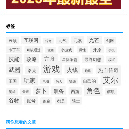
标签
光芒
互联网
元素
云顶
元气
剑网
传奇
开原
卡丁车
小游戏
可以通过
属性
手机
城堡
方舟
技能
攻略
最终幻想
星际争霸
模式
游戏
武器
火线
热血传奇
洛克
炮塔
艾尔
玩家
自己的
王国
等级
的人
电脑
角色
萝卜
装备
西游
英雄
解锁
荣耀
谷物
账号
都是
骑士
跑跑
猜你想看的文章