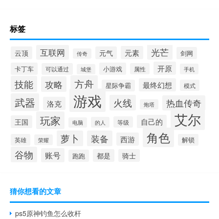
标签
光芒
互联网
元素
云顶
元气
剑网
传奇
开原
卡丁车
小游戏
可以通过
属性
手机
城堡
方舟
技能
攻略
最终幻想
星际争霸
模式
游戏
武器
火线
热血传奇
洛克
炮塔
艾尔
玩家
自己的
王国
等级
的人
电脑
角色
萝卜
装备
西游
英雄
解锁
荣耀
谷物
账号
都是
骑士
跑跑
猜你想看的文章
ps5原神钓鱼怎么收杆