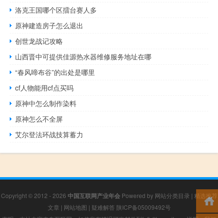
洛克王国哪个区擂台赛人多
原神建造房子怎么退出
创世龙战记攻略
山西晋中可提供佳源热水器维修服务地址在哪
“春风啼布谷”的出处是哪里
cf人物能用cf点买吗
原神中怎么制作染料
原神怎么不全屏
艾尔登法环战技算蓄力
Copyright © 2012 - 2026
中国互联网产业年会
Powered by
网站分类目录
|
精选推荐
文章
|
网站地图
|
疑难解答
陕ICP备05009492号