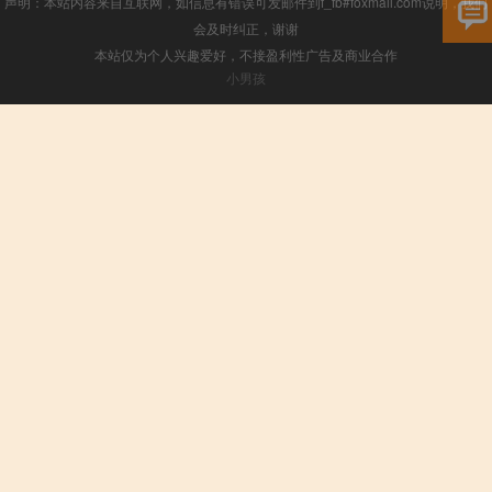
声明：本站内容来自互联网，如信息有错误可发邮件到f_fb#foxmail.com说明，我们
会及时纠正，谢谢
本站仅为个人兴趣爱好，不接盈利性广告及商业合作
小男孩