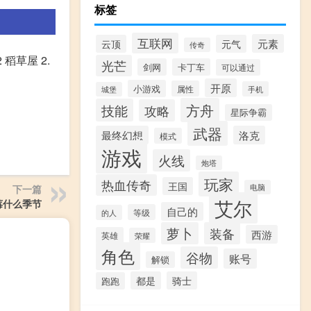
标签
互联网
元素
云顶
元气
传奇
 稻草屋 2.
光芒
剑网
卡丁车
可以通过
开原
小游戏
属性
手机
城堡
方舟
技能
攻略
星际争霸
武器
最终幻想
洛克
模式
游戏
火线
炮塔
玩家
热血传奇
王国
电脑
下一篇
艾尔
莓什么季节
自己的
等级
的人
萝卜
装备
西游
英雄
荣耀
角色
谷物
账号
解锁
都是
骑士
跑跑