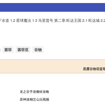
1.2 星球魔法 1.3 马里莲号 第二章:旺达王国 2.1 旺达城 2.2
：
索菲
索菲亚
谷物
星露谷物语蓝
龙之谷手游搬砖攻略
原神迷糊怎么玩视频