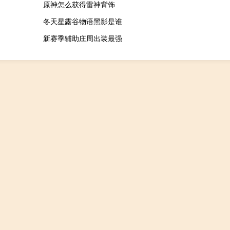
原神怎么获得雷神背饰
冬天星露谷物语黑影是谁
新赛季辅助庄周出装最强