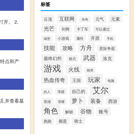
标签
互联网
元素
云顶
元气
传奇
开。 2.
光芒
剑网
卡丁车
可以通过
开原
小游戏
属性
手机
城堡
方舟
技能
攻略
星际争霸
武器
最终幻想
洛克
模式
的特点和产
游戏
火线
炮塔
玩家
热血传奇
王国
电脑
艾尔
自己的
等级
的人
萝卜
装备
话,并查看墓
西游
英雄
荣耀
角色
谷物
账号
解锁
都是
骑士
跑跑