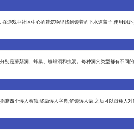
. 在游戏中社区中心的建筑物里找到锁着的下水道盖子,使用钥匙打
型,分别是蘑菇洞、蜂巢、蝙蝠洞和虫洞。每种洞穴类型都有不同
捐赠四个矮人卷轴,奖励矮人字典,解锁矮人语,之后可以跟矮人对