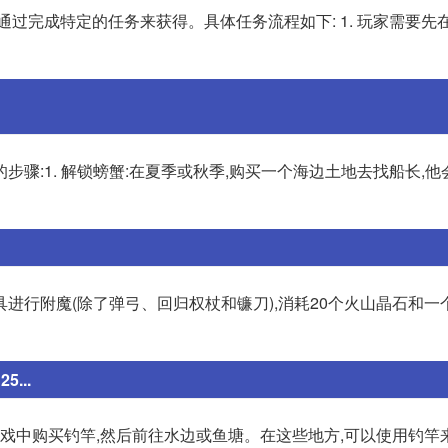
通过完成特定的任务来获得。具体任务流程如下: 1. 玩家需要先
骤:1. 解锁螃蟹:在夏季或秋季,购买一个海边土地去找船长,
进行附魔(除了弹弓、回归权杖和镰刀),消耗20个火山晶石和一
...
游戏中购买钓竿,然后前往水边或鱼塘。在这些地方,可以使用钓竿