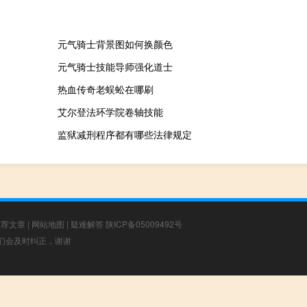
元气骑士背景图如何换颜色
元气骑士技能导师强化道士
热血传奇老蜈蚣在哪刷
艾尔登法环学院卷轴技能
监狱减刑程序都有哪些法律规定
推荐文章
|
网站地图
|
疑难解答
陕ICP备05009492号
，我们会及时纠正，谢谢