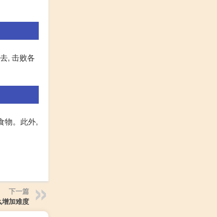
去, 击败各
食物。此外,
下一篇
么增加难度