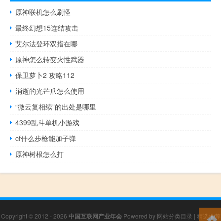
原神联机怎么刷怪
最终幻想15连结攻击
艾尔法登环双指在哪
原神怎么转变火性武器
保卫萝卜2 攻略112
消逝的光芒爪怎么使用
“微云复相续”的出处是哪里
4399乱斗单机小游戏
cf什么步枪能加子弹
原神树根怎么打
Copyright © 2012 - 2026
中国互联网产业年会
Powered by
网站分类目录
|
精选推荐