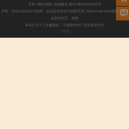
文章
|
网站地图
|
疑难解答
陕ICP备05009492号
声明：本站内容来自互联网，如信息有错误可发邮件到f_fb#foxmail.com说明，我们
会及时纠正，谢谢
本站仅为个人兴趣爱好，不接盈利性广告及商业合作
小男孩