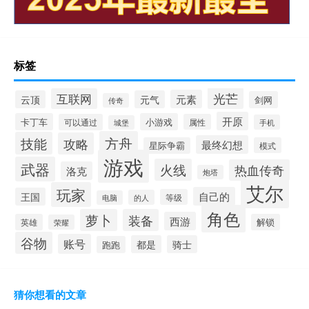
标签
光芒
互联网
元素
云顶
元气
剑网
传奇
开原
卡丁车
小游戏
可以通过
属性
手机
城堡
方舟
技能
攻略
最终幻想
星际争霸
模式
游戏
武器
火线
热血传奇
洛克
炮塔
艾尔
玩家
自己的
王国
等级
的人
电脑
角色
萝卜
装备
西游
英雄
解锁
荣耀
谷物
账号
都是
骑士
跑跑
猜你想看的文章