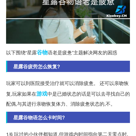
谷物
以下围绕“星露
语老是疲惫”主题解决网友的困惑
星露谷疲劳怎么恢复?
玩家可以到医院接受治疗就可以消除疲惫。 还可以亲吻恢
游戏
复,玩家如果在
中是已婚状态的话是可以去寻找自己的
配偶,与其进行亲吻恢复体力、消除疲惫状态的,不。
星露谷物语怎么卡时间?
1/6 玩过的小伙伴都知道,但游戏内时间指向第二天零点时,