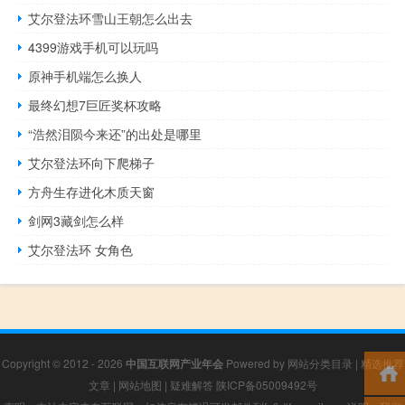
艾尔登法环雪山王朝怎么出去
4399游戏手机可以玩吗
原神手机端怎么换人
最终幻想7巨匠奖杯攻略
“浩然泪陨今来还”的出处是哪里
艾尔登法环向下爬梯子
方舟生存进化木质天窗
剑网3藏剑怎么样
艾尔登法环 女角色
Copyright © 2012 - 2026
中国互联网产业年会
Powered by
网站分类目录
|
精选推荐
文章
|
网站地图
|
疑难解答
陕ICP备05009492号