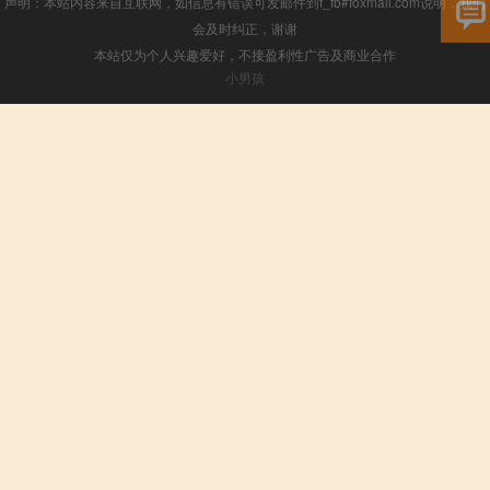
声明：本站内容来自互联网，如信息有错误可发邮件到f_fb#foxmail.com说明，我们
会及时纠正，谢谢
本站仅为个人兴趣爱好，不接盈利性广告及商业合作
小男孩