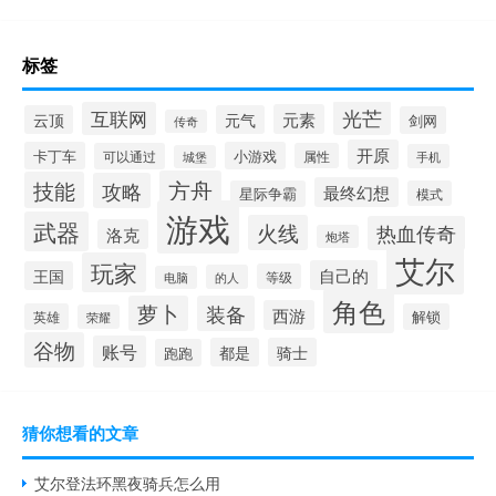
标签
光芒
互联网
元素
云顶
元气
剑网
传奇
开原
卡丁车
小游戏
可以通过
属性
手机
城堡
方舟
技能
攻略
最终幻想
星际争霸
模式
游戏
武器
火线
热血传奇
洛克
炮塔
艾尔
玩家
自己的
王国
等级
的人
电脑
角色
萝卜
装备
西游
英雄
解锁
荣耀
谷物
账号
都是
骑士
跑跑
猜你想看的文章
艾尔登法环黑夜骑兵怎么用