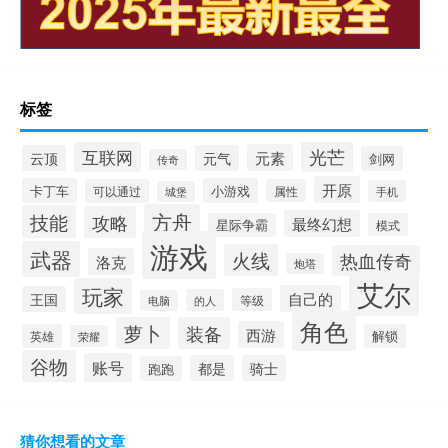
标签
光芒
互联网
元素
云顶
元气
剑网
传奇
开原
卡丁车
小游戏
可以通过
属性
手机
城堡
方舟
技能
攻略
最终幻想
星际争霸
模式
游戏
武器
火线
热血传奇
洛克
炮塔
艾尔
玩家
自己的
王国
等级
的人
电脑
角色
萝卜
装备
西游
英雄
解锁
荣耀
谷物
账号
都是
骑士
跑跑
猜你想看的文章