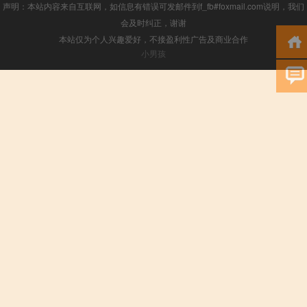
声明：本站内容来自互联网，如信息有错误可发邮件到f_fb#foxmail.com说明，我们
会及时纠正，谢谢
本站仅为个人兴趣爱好，不接盈利性广告及商业合作
小男孩