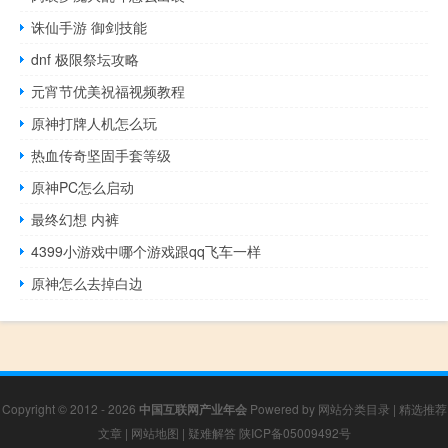
诛仙手游 御剑技能
dnf 极限祭坛攻略
元宵节优美祝福视频教程
原神打牌人机怎么玩
热血传奇坚固手套等级
原神PC怎么启动
最终幻想 内裤
4399小游戏中哪个游戏跟qq飞车一样
原神怎么去掉白边
Copyright © 2012 - 2026
中国互联网产业年会
Powered by
网站分类目录
|
精选推荐
文章
|
网站地图
|
疑难解答
陕ICP备05009492号