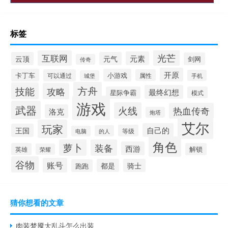
标签
光芒
互联网
元素
云顶
元气
剑网
传奇
开原
卡丁车
小游戏
可以通过
属性
手机
城堡
方舟
技能
攻略
最终幻想
星际争霸
模式
游戏
武器
火线
热血传奇
洛克
炮塔
艾尔
玩家
自己的
王国
等级
的人
电脑
角色
萝卜
装备
西游
英雄
解锁
荣耀
谷物
账号
都是
骑士
跑跑
猜你想看的文章
肉装梦魇大乱斗怎么出装