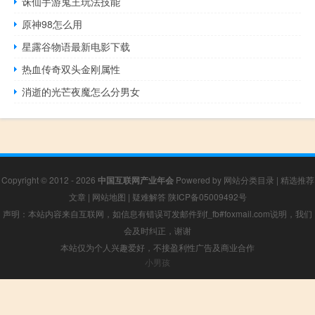
诛仙手游鬼王玩法技能
原神98怎么用
星露谷物语最新电影下载
热血传奇双头金刚属性
消逝的光芒夜魔怎么分男女
Copyright © 2012 - 2026
中国互联网产业年会
Powered by
网站分类目录
|
精选推荐
文章
|
网站地图
|
疑难解答
陕ICP备05009492号
声明：本站内容来自互联网，如信息有错误可发邮件到f_fb#foxmail.com说明，我们
会及时纠正，谢谢
本站仅为个人兴趣爱好，不接盈利性广告及商业合作
小男孩