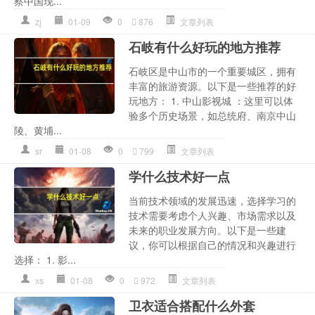
察中国现...
zj
01-09
0
876
文章列表
石岐有什么好玩的地方推荐
石岐区是中山市的一个重要城区，拥有
丰富的旅游资源。以下是一些推荐的好
玩地方： 1. 中山影视城 ：这里可以体
验多个历史场景，如总统府、南京中山
陵、黄埔...
sr
01-08
0
799
文章列表
学什么技术好一点
当前技术领域的发展迅速，选择学习的
技术需要考虑个人兴趣、市场需求以及
未来的职业发展方向。以下是一些建
议，你可以根据自己的情况和兴趣进行
选择： 1. 影...
xs
01-08
0
972
文章列表
卫衣适合搭配什么外套