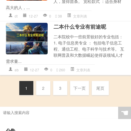
人，显得苗条。 宽松款式 ：适合身材
高大的人，...
dt
12-27
0
38
文章列表
二本什么专业有前途呢
二本院校中一些前景较好的专业包括：
1. 电子信息类专业 ： 包括电子信息工
程、通信工程、电子科学与技术等。 互
联网普及和大数据崛起使得该领域人才
需求量...
eb
12-27
0
260
文章列表
1
2
3
下一页
尾页
☚
公告