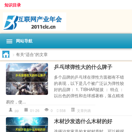
知识目录
网站导航
>
有关“适合”的文章
乒乓球弹性大的什么牌子
多个品牌的乒乓球在弹性方面都有不错
的表现，以下是几个被广泛认为弹性较
好的品牌： 1. TIBHAR挺拔 ： 特点 ：
以出色的弹性和击球感著称，落点精准
易控，使...
pp
01-26
0
558
文章列表
木材沙发选什么木材的好
选择沙发家具的木材材质时，可以根据