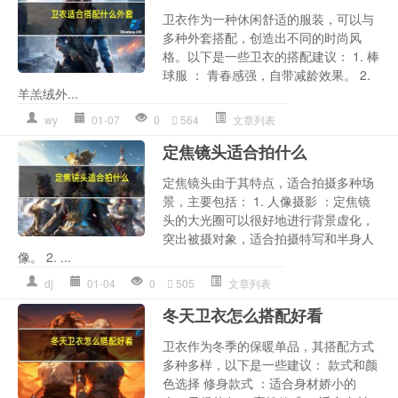
卫衣作为一种休闲舒适的服装，可以与
多种外套搭配，创造出不同的时尚风
格。以下是一些卫衣的搭配建议： 1. 棒
球服 ： 青春感强，自带减龄效果。 2.
羊羔绒外...
wy
01-07
0
564
文章列表
定焦镜头适合拍什么
定焦镜头由于其特点，适合拍摄多种场
景，主要包括： 1. 人像摄影 ：定焦镜
头的大光圈可以很好地进行背景虚化，
突出被摄对象，适合拍摄特写和半身人
像。 2. ...
dj
01-04
0
505
文章列表
冬天卫衣怎么搭配好看
卫衣作为冬季的保暖单品，其搭配方式
多种多样，以下是一些建议： 款式和颜
色选择 修身款式 ：适合身材娇小的