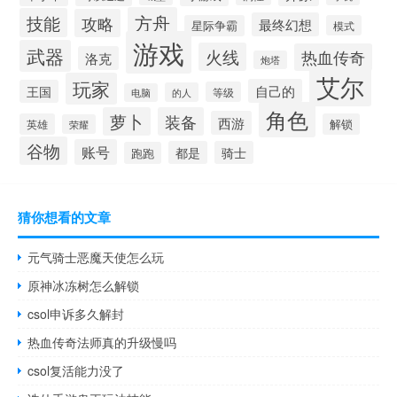
方舟
技能
攻略
最终幻想
星际争霸
模式
游戏
武器
火线
热血传奇
洛克
炮塔
艾尔
玩家
自己的
王国
等级
的人
电脑
角色
萝卜
装备
西游
英雄
解锁
荣耀
谷物
账号
都是
骑士
跑跑
猜你想看的文章
元气骑士恶魔天使怎么玩
原神冰冻树怎么解锁
csol申诉多久解封
热血传奇法师真的升级慢吗
csol复活能力没了