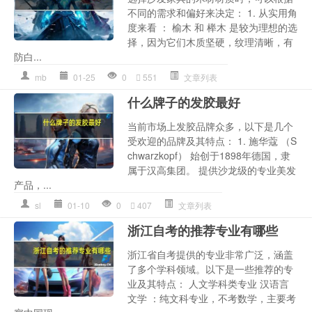
不同的需求和偏好来决定： 1. 从实用角
度来看 ： 榆木 和 榉木 是较为理想的选
择，因为它们木质坚硬，纹理清晰，有
防白...
mb
01-25
0
551
文章列表
什么牌子的发胶最好
当前市场上发胶品牌众多，以下是几个
受欢迎的品牌及其特点： 1. 施华蔻 （S
chwarzkopf） 始创于1898年德国，隶
属于汉高集团。 提供沙龙级的专业美发
产品，...
sl
01-10
0
407
文章列表
浙江自考的推荐专业有哪些
浙江省自考提供的专业非常广泛，涵盖
了多个学科领域。以下是一些推荐的专
业及其特点： 人文学科类专业 汉语言
文学 ：纯文科专业，不考数学，主要考