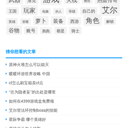
洛克
炮塔
艾尔
玩家
自己的
王国
等级
的人
电脑
角色
萝卜
装备
西游
英雄
解锁
荣耀
谷物
账号
都是
骑士
跑跑
猜你想看的文章
原神火堆怎么可以熄灭
暖暖环游世界攻略 中国
cf怎么刷宝箱卖cf点
“岂为隐者妄”的出处是哪里
如何在4399游戏盒免费领
艾尔登法环控制boss的技能
星际争霸 哪个英雄好