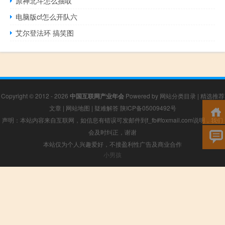
原神北斗怎么抽取
电脑版cf怎么开队六
艾尔登法环 搞笑图
Copyright © 2012 - 2026
中国互联网产业年会
Powered by
网站分类目录
|
精选推荐
文章
|
网站地图
|
疑难解答
陕ICP备05009492号
声明：本站内容来自互联网，如信息有错误可发邮件到f_fb#foxmail.com说明，我们
会及时纠正，谢谢
本站仅为个人兴趣爱好，不接盈利性广告及商业合作
小男孩