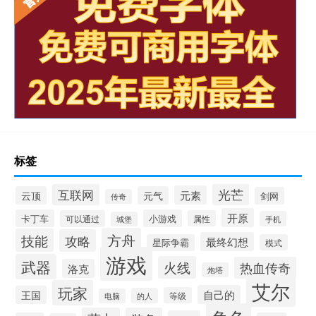
标签
光芒
互联网
元素
云顶
元气
剑网
传奇
开原
卡丁车
小游戏
可以通过
属性
手机
城堡
方舟
技能
攻略
最终幻想
星际争霸
模式
游戏
武器
火线
热血传奇
洛克
炮塔
艾尔
玩家
自己的
王国
等级
的人
电脑