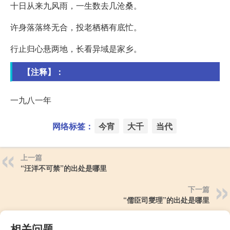
十日从来九风雨，一生数去几沧桑。
许身落落终无合，投老栖栖有底忙。
行止归心悬两地，长看异域是家乡。
【注释】：
一九八一年
网络标签：
今宵
大千
当代
上一篇
“汪洋不可禁”的出处是哪里
下一篇
“儒臣司燮理”的出处是哪里
相关问题