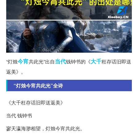
今宵
当代
大千
“灯烛
共此光”出自
钱钟书的《
枉存话旧即送
返美》。
“灯烛今宵共此光”全诗
《大千枉存话旧即送返美》
当代 钱钟书
寥天瀛海渺相望，灯烛今宵共此光。