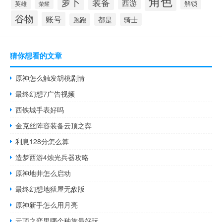
角色
萝卜
装备
西游
英雄
解锁
荣耀
谷物
账号
都是
骑士
跑跑
猜你想看的文章
原神怎么触发胡桃剧情
最终幻想7广告视频
西铁城手表好吗
金克丝阵容装备云顶之弈
利息128分怎么算
造梦西游4烛光兵器攻略
原神地井怎么启动
最终幻想地狱屋无敌版
原神新手怎么用月亮
云顶之弈里哪个种族最好玩