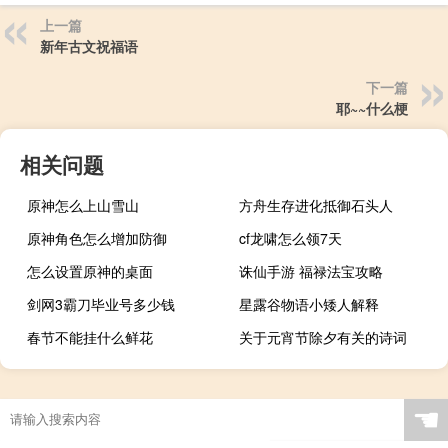
上一篇
新年古文祝福语
下一篇
耶~~什么梗
相关问题
原神怎么上山雪山
方舟生存进化抵御石头人
原神角色怎么增加防御
cf龙啸怎么领7天
怎么设置原神的桌面
诛仙手游 福禄法宝攻略
剑网3霸刀毕业号多少钱
星露谷物语小矮人解释
春节不能挂什么鲜花
关于元宵节除夕有关的诗词
☚