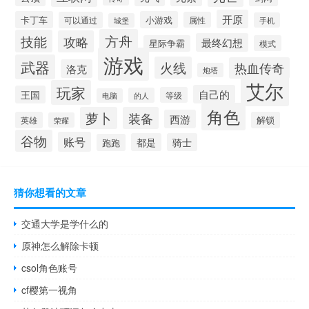
开原
卡丁车
小游戏
可以通过
属性
手机
城堡
方舟
技能
攻略
最终幻想
星际争霸
模式
游戏
武器
火线
热血传奇
洛克
炮塔
艾尔
玩家
自己的
王国
等级
的人
电脑
角色
萝卜
装备
西游
英雄
解锁
荣耀
谷物
账号
都是
骑士
跑跑
猜你想看的文章
交通大学是学什么的
原神怎么解除卡顿
csol角色账号
cf樱第一视角