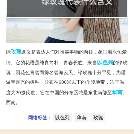
玫瑰
绿
含义是表达人们对唯美事物的向往，象征着永恒爱
以色列
情。它的花语是纯真简朴，青春长驻。来自
的绿玫
瑰，因花色青碧而得名碧海云天。绿玫瑰十分罕见，为暖
温带喜光的树种，分布在600米以下的丘陵地带，适宜温
华南
度为20摄氏度。它在中国的分布区域是东北南部至
、
西南。
网络标签：
以色列
华南
玫瑰