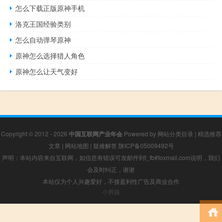
怎么下载正版原神手机
洛克王国经验类别
怎么自动弹琴原神
原神怎么选择猎人角色
原神怎么让天气变好
Copyright © 2012 - 2026
中国互联网产业年会
Powered by
网站分类目录
|
精选推荐
文章
|
网站地图
|
疑难解答
陕ICP备05009492号
声明：本站内容来自互联网，如信息有错误可发邮件到f_fb#foxmail.com说明，我们
会及时纠正，谢谢
本站仅为个人兴趣爱好，不接盈利性广告及商业合作
小男孩