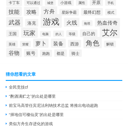
开原
卡丁车
小游戏
可以通过
属性
手机
城堡
方舟
技能
攻略
最终幻想
星际争霸
模式
游戏
武器
火线
热血传奇
洛克
炮塔
艾尔
玩家
自己的
王国
等级
的人
电脑
角色
萝卜
装备
西游
英雄
解锁
荣耀
谷物
账号
都是
骑士
跑跑
猜你想看的文章
全民竞技cf
“酌酒满贮之”的出处是哪里
前宝马高管任宾尼法利纳技术总监 将推出电动超跑
“择地信可棲仙灵”的出处是哪里
类似方舟生存进化的游戏