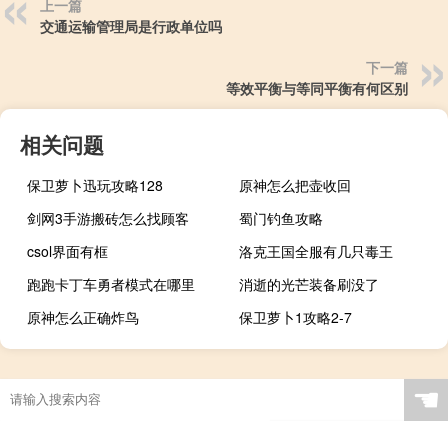
上一篇
交通运输管理局是行政单位吗
下一篇
等效平衡与等同平衡有何区别
相关问题
保卫萝卜迅玩攻略128
原神怎么把壶收回
剑网3手游搬砖怎么找顾客
蜀门钓鱼攻略
csol界面有框
洛克王国全服有几只毒王
跑跑卡丁车勇者模式在哪里
消逝的光芒装备刷没了
原神怎么正确炸鸟
保卫萝卜1攻略2-7
☚