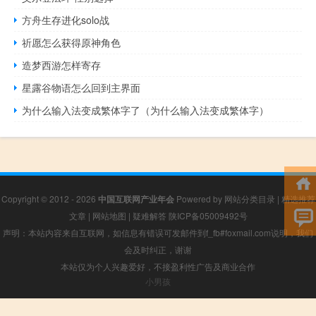
方舟生存进化solo战
祈愿怎么获得原神角色
造梦西游怎样寄存
星露谷物语怎么回到主界面
为什么输入法变成繁体字了（为什么输入法变成繁体字）
Copyright © 2012 - 2026
中国互联网产业年会
Powered by
网站分类目录
|
精选推荐
文章
|
网站地图
|
疑难解答
陕ICP备05009492号
声明：本站内容来自互联网，如信息有错误可发邮件到f_fb#foxmail.com说明，我们
会及时纠正，谢谢
本站仅为个人兴趣爱好，不接盈利性广告及商业合作
小男孩