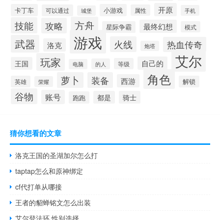
开原
卡丁车
小游戏
可以通过
属性
手机
城堡
方舟
技能
攻略
最终幻想
星际争霸
模式
游戏
武器
火线
热血传奇
洛克
炮塔
艾尔
玩家
自己的
王国
等级
的人
电脑
角色
萝卜
装备
西游
英雄
解锁
荣耀
谷物
账号
都是
骑士
跑跑
猜你想看的文章
洛克王国的圣湖加尔怎么打
taptap怎么和原神绑定
cf代打单从哪接
王者的貂蝉铭文怎么出装
艾尔登法环 性别选择