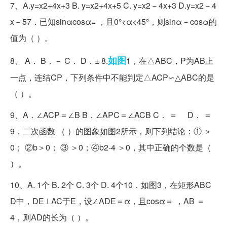
7、A.y=x2+4x+3 B. y=x2+4x+5 C. y=x2－4x+3 D.y=x2－4
x－57．已知sinαcosα= ，且0°<α<45°，则sinα－cosα的
值为（ ）。
如图
8、 A． B．－ C． D．± 8.
1，在△ABC，P为AB上
一点，连结CP，下列条件中不能判定△ACP∽△ABC的是
（ ）。
9、A．∠ACP＝∠B B．∠APC＝∠ACB C． ＝ D． ＝
9．二次函数 （ ）的图象如图2所示，则下列结论：① ＞
0； ②b＞0； ③ ＞0；④b2-4 ＞0，其中正确的个数是（
）。
10、A. 1个 B. 2个 C. 3个 D. 4个10．如图3，在矩形ABC
D中，DE⊥AC于E，设∠ADE＝α，且cosα＝ ，AB ＝
4，则AD的长为（ ）。