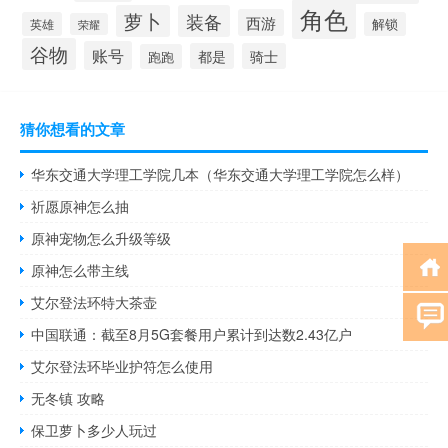
角色
萝卜
装备
西游
英雄
解锁
荣耀
谷物
账号
都是
骑士
跑跑
猜你想看的文章
华东交通大学理工学院几本（华东交通大学理工学院怎么样）
祈愿原神怎么抽
原神宠物怎么升级等级
原神怎么带主线
艾尔登法环特大茶壶
中国联通：截至8月5G套餐用户累计到达数2.43亿户
艾尔登法环毕业护符怎么使用
无冬镇 攻略
保卫萝卜多少人玩过