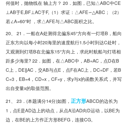
何值时，抛物线在 轴上方？ 20．如图，已知△ABC中CE
⊥AB于E,BF⊥AC于F,（1）求证：△AFE∽△ABC；（2）
若∠A=60°时 ，求△AFE与△ABC面积之比。
20、 21．一船在A处测得北偏东45°方向有一灯塔B，船向
正东方向以每小时20海里的速度航行1.5小时到达C处时，
又观测到灯塔B在北偏东15°方向上，求此时航船与灯塔相
距多少海里? 22．如图，在△ABC中，AB=AC，点D在B
C上，DE∥AC，交AB与点E，点F在AC上，DC=DF，若B
C=3，EB=4，CD=x，CF=y，求y与x的函数关系式，并写
出自变量x的取值范围。
正方形
21、 23．(本题满分14分)如图，
ABCD的边长为
1，点E是AD边上的动点，从点A沿AD向D运动，以BE为
边，在BE的上方作正方形BEFG，连接CG。