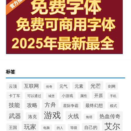
标签
光芒
互联网
元素
云顶
元气
剑网
传奇
开原
卡丁车
小游戏
可以通过
属性
手机
城堡
方舟
技能
攻略
最终幻想
星际争霸
模式
游戏
武器
火线
热血传奇
洛克
炮塔
艾尔
玩家
自己的
王国
等级
的人
电脑