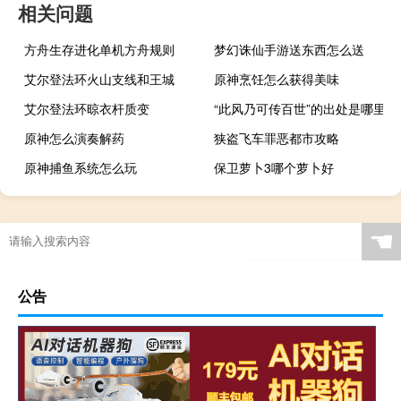
相关问题
方舟生存进化单机方舟规则
梦幻诛仙手游送东西怎么送
艾尔登法环火山支线和王城
原神烹饪怎么获得美味
艾尔登法环晾衣杆质变
“此风乃可传百世”的出处是哪里
原神怎么演奏解药
狭盗飞车罪恶都市攻略
原神捕鱼系统怎么玩
保卫萝卜3哪个萝卜好
☚
公告