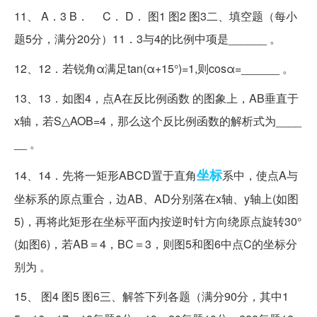
11、 A．3 B． C． D． 图1 图2 图3二、填空题（每小
题5分，满分20分）11．3与4的比例中项是______ 。
12、12．若锐角α满足tan(α+15°)=1,则cosα=______ 。
13、13．如图4，点A在反比例函数 的图象上，AB垂直于
x轴，若S△AOB=4，那么这个反比例函数的解析式为____
__ 。
坐标
14、14．先将一矩形ABCD置于直角
系中，使点A与
坐标系的原点重合，边AB、AD分别落在x轴、y轴上(如图
5)，再将此矩形在坐标平面内按逆时针方向绕原点旋转30°
(如图6)，若AB＝4，BC＝3，则图5和图6中点C的坐标分
别为 。
15、 图4 图5 图6三、解答下列各题（满分90分，其中1