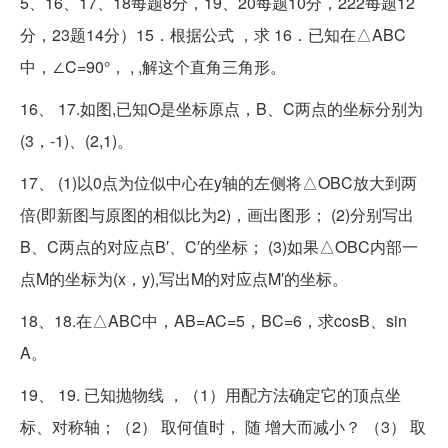
5、16、17、18每题8分，19、20每题10分，222每题12
分，23题14分）15．根据公式 ，求 16．已知在△ABC
中，∠C=90°， , ,解这个直角三角形。
16、 17.如图,已知O是坐标原点，B、C两点的坐标分别为
(3，-1)、(2,1)。
17、 (1)以0点为位似中心在y轴的左侧将△OBC放大到两
倍(即新图与原图的相似比为2)，画出图形； (2)分别写出
B、C两点的对应点B′、C′的坐标； (3)如果△OBC内部一
点M的坐标为(x，y),写出M的对应点M′的坐标。
18、18.在△ABC中，AB=AC=5，BC=6，求cosB、sin
A。
19、 19. 已知抛物线 ，（1）用配方法确定它的顶点坐
标、对称轴；（2） 取何值时， 随 增大而减小？ （3） 取