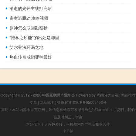
消逝的光芒主线打完后
密室逃脱21攻略视频
原神怎么取回勘察状
“惟学之所能”的出处是哪里
艾尔登法环渴之地
热血传奇戒指哪种最好
Copyright © 2012 - 2026
中国互联网产业年会
Powered by
网站分类目录
|
精选推荐
文章
|
网站地图
|
疑难解答
陕ICP备05009492号
声明：本站内容来自互联网，如信息有错误可发邮件到f_fb#foxmail.com说明，我们
会及时纠正，谢谢
本站仅为个人兴趣爱好，不接盈利性广告及商业合作
小男孩