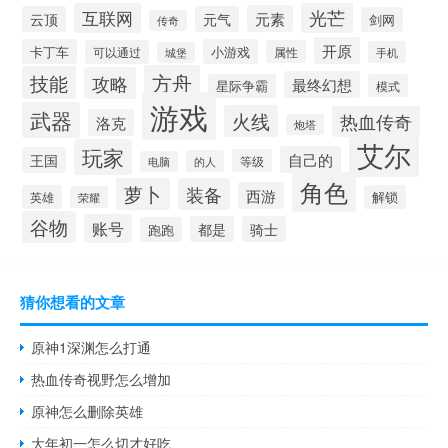
光芒
互联网
元素
云顶
元气
剑网
传奇
开原
卡丁车
小游戏
可以通过
属性
手机
城堡
方舟
技能
攻略
最终幻想
星际争霸
模式
游戏
武器
火线
热血传奇
洛克
炮塔
艾尔
玩家
自己的
王国
等级
的人
电脑
角色
萝卜
装备
西游
英雄
解锁
荣耀
谷物
账号
都是
骑士
跑跑
猜你想看的文章
原神1深渊怎么打通
热血传奇视野怎么增加
原神怎么删除英雄
大年初一怎么切才好吃