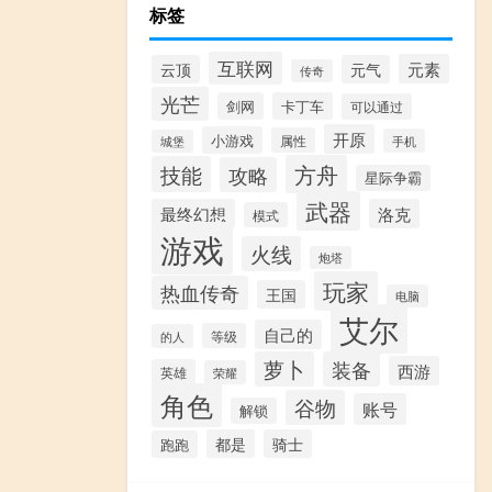
标签
互联网
元素
云顶
元气
传奇
光芒
剑网
卡丁车
可以通过
开原
小游戏
属性
手机
城堡
方舟
技能
攻略
星际争霸
武器
最终幻想
洛克
模式
游戏
火线
炮塔
玩家
热血传奇
王国
电脑
艾尔
自己的
等级
的人
萝卜
装备
西游
英雄
荣耀
角色
谷物
账号
解锁
都是
骑士
跑跑