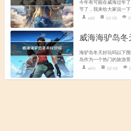
今年有可能在威海过年了
节了，我来给大家说一下
sdd
02-09
0
威海海驴岛冬
海驴岛冬天好玩吗以下围
岛作为一个热门的旅游景
whh
02-05