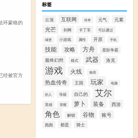
标签
互联网
元素
云顶
元气
传奇
法环蒙格的
光芒
剑网
卡丁车
可以通过
开原
小游戏
属性
手机
城堡
方舟
技能
攻略
星际争霸
武器
最终幻想
洛克
模式
游戏
火线
炮塔
已经被官方
玩家
热血传奇
王国
电脑
艾尔
自己的
等级
的人
萝卜
装备
西游
英雄
荣耀
角色
谷物
账号
解锁
都是
骑士
跑跑