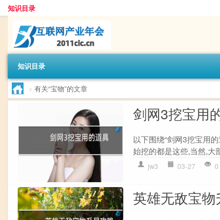
知识目录
知识目录
>
有关“宝物”的文章
剑网3挖宝用
以下围绕“剑网3挖宝用的
始挖的都是这些,当然,大部
jw3
03-27
0
英雄无敌宝物