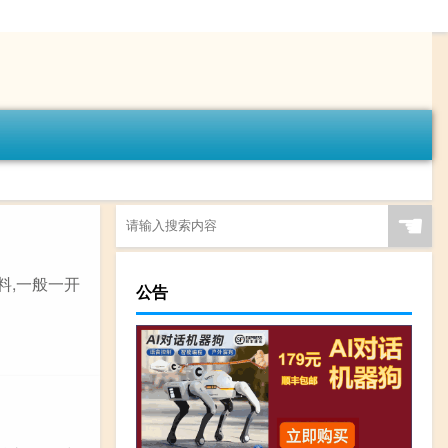
☚
料,一般一开
公告