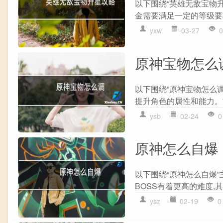
以下围绕“英雄无敌宝物升
金需要满足一定的等级要求
yxw
03-27
0
原神宝物怎么
以下围绕“原神宝物怎么调
提升角色的属性和能力。首
ysb
02-24
0
原神怎么自爆
以下围绕“原神怎么自爆”
BOSS有着更高的难度,其
ysz
02-19
0