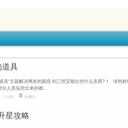
的道具
道具”主题解决网友的困惑 剑三挖宝能出些什么东西? 1、绿色材
分人其实挖出来的都...
192
剑网3
升星攻略