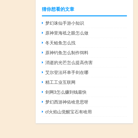
猜你想看的文章
梦幻诛仙手游小知识
原神里海袛之眼怎么做
冬天鲶鱼怎么找
原神钓鱼怎么制作饵料
消逝的光芒怎么提高伤害
艾尔登法环单手剑在哪
精工工业互联网
剑网3怎么赚到钱最快
梦幻西游神佑啥意思呀
cf火焰山觉醒宝石有啥用