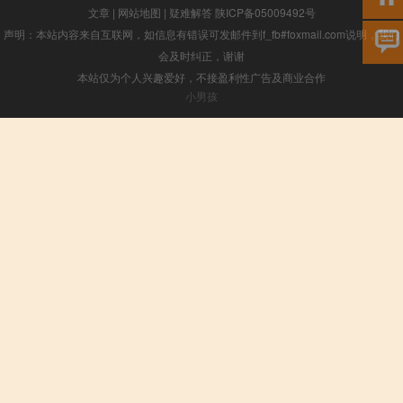
文章
|
网站地图
|
疑难解答
陕ICP备05009492号
声明：本站内容来自互联网，如信息有错误可发邮件到f_fb#foxmail.com说明，我们
会及时纠正，谢谢
本站仅为个人兴趣爱好，不接盈利性广告及商业合作
小男孩