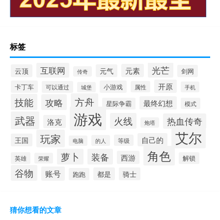
标签
光芒
互联网
元素
云顶
元气
剑网
传奇
开原
卡丁车
小游戏
可以通过
属性
手机
城堡
方舟
技能
攻略
最终幻想
星际争霸
模式
游戏
武器
火线
热血传奇
洛克
炮塔
艾尔
玩家
自己的
王国
等级
的人
电脑
角色
萝卜
装备
西游
英雄
解锁
荣耀
谷物
账号
都是
骑士
跑跑
猜你想看的文章