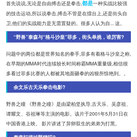
都是
首先说说,无论是自由搏击还是拳击,
一种实战比较强
的技击运动,所以说拳击,搏击不管是在擂台上,还是街头自
卫,他们的实战能力是无需置疑的。很多人认为自... 这。
“野兽”泰森与“格斗沙皇”菲多，街头单挑，谁厉害?
问题中的两位都是世界知名的拳手,菲多有着格斗沙皇之称,
在早期的MMA时代连续较长时间称霸MMA重量级,相信很
多看过菲多比赛的人都被其地面砸拳的凶狠所惊艳到。。
余文乐古天乐拳击电影?
野兽之瞳 《野兽之瞳》是由梁柏坚执导,古天乐、吴彦祖、
谭耀文、谷祖琳等主演的电影。该片于2001年5月31日在
中国香港上映。 影片讲述了异卵双生的弟弟为打黑。