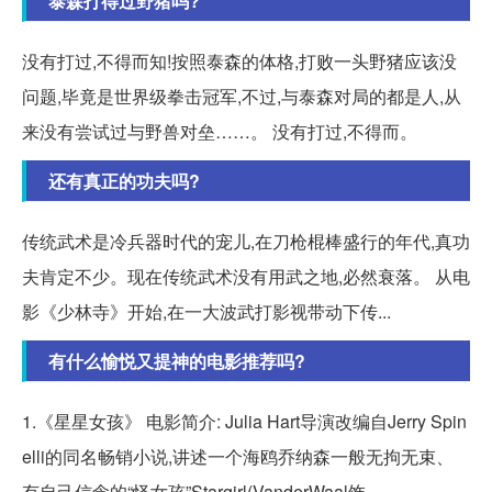
泰森打得过野猪吗?
没有打过,不得而知!按照泰森的体格,打败一头野猪应该没
问题,毕竟是世界级拳击冠军,不过,与泰森对局的都是人,从
来没有尝试过与野兽对垒……。 没有打过,不得而。
还有真正的功夫吗?
传统武术是冷兵器时代的宠儿,在刀枪棍棒盛行的年代,真功
夫肯定不少。现在传统武术没有用武之地,必然衰落。 从电
影《少林寺》开始,在一大波武打影视带动下传...
有什么愉悦又提神的电影推荐吗?
1.《星星女孩》 电影简介: Julia Hart导演改编自Jerry Spin
elli的同名畅销小说,讲述一个海鸥乔纳森一般无拘无束、
有自己信念的“怪女孩”Stargirl(VanderWaal饰.。