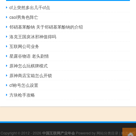
cf上突然多出几千cf点
csol男角色阵亡
邻硝基苯酚钠 关于邻硝基苯酚钠的介绍
洛克王国戾冰邪神值得吗
互联网公司业务
星露谷物语 老头剧情
原神怎么玩棋牌模式
原神商店宝箱怎么开锁
cf称号怎么设置
方块枪手攻略
Copyright © 2012 - 2026
中国互联网产业年会
Powered by
网站分类目录
|
精选推荐