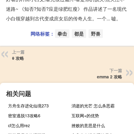
迷路~ 《知否?知否?应是绿肥红瘦》 作品讲述了一名现代
小白领穿越到古代变成庶女后的传奇人生。一个... 嘘。
网络标签：
拳击
都是
野兽
上一篇
θ 攻略
下一篇
emma 2 攻略
相关问题
方舟生存进化仙境273
消逝的光芒 怎么杀恶霸
密室逃脱13攻略6
互联网+的优势
cf怎么用rez
挫败的意思是什么