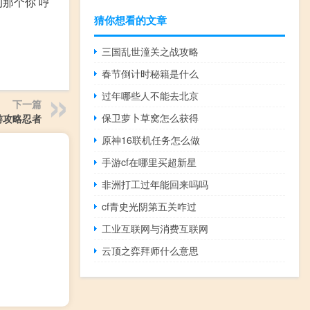
那个你 哼
猜你想看的文章
三国乱世潼关之战攻略
春节倒计时秘籍是什么
过年哪些人不能去北京
下一篇
保卫萝卜草窝怎么获得
游攻略忍者
原神16联机任务怎么做
手游cf在哪里买超新星
非洲打工过年能回来吗吗
cf青史光阴第五关咋过
工业互联网与消费互联网
云顶之弈拜师什么意思