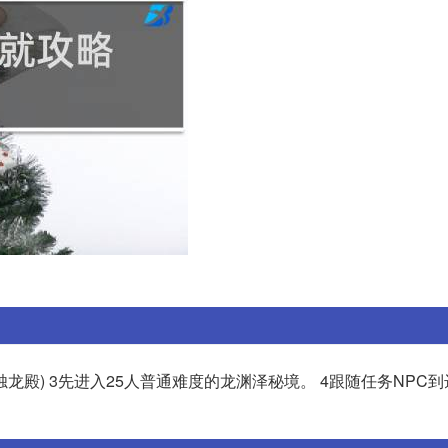
烛龙殿) 3先进入25人普通难度的龙渊泽秘境。 4跟随任务NPC到