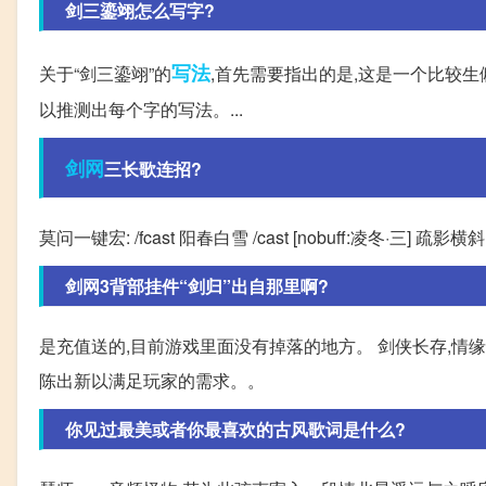
剑三鎏翊怎么写字?
写法
关于“剑三鎏翊”的
,首先需要指出的是,这是一个比较生
以推测出每个字的写法。...
剑网
三长歌连招?
莫问一键宏: /fcast 阳春白雪 /cast [nobuff:凌冬·三] 疏影横斜 /cast 
剑网3背部挂件“剑归”出自那里啊?
是充值送的,目前游戏里面没有掉落的地方。 剑侠长存,情缘
陈出新以满足玩家的需求。。
你见过最美或者你最喜欢的古风歌词是什么?