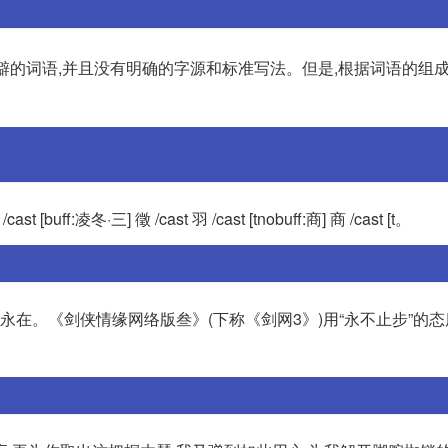
僻的词语,并且没有明确的字源和标准写法。但是,根据词语的组成
[buff:凌冬·三] 徵 /cast 羽 /cast [tnobuff:商] 商 /cast [t。
永在。《剑侠情缘网络版叁》(下称《剑网3》)用“永不止步”的态