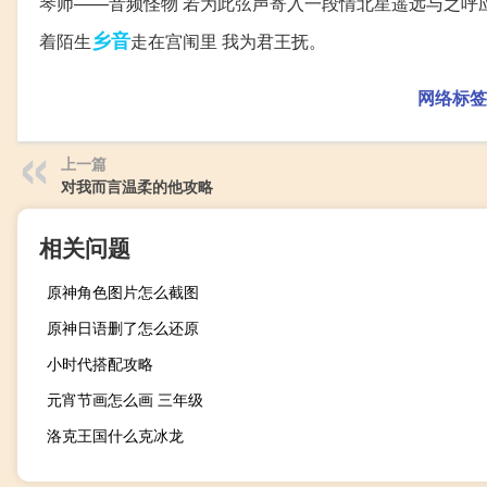
琴师——音频怪物 若为此弦声寄入一段情北星遥远与之呼应
乡音
着陌生
走在宫闱里 我为君王抚。
网络标签
上一篇
对我而言温柔的他攻略
相关问题
原神角色图片怎么截图
原神日语删了怎么还原
小时代搭配攻略
元宵节画怎么画 三年级
洛克王国什么克冰龙