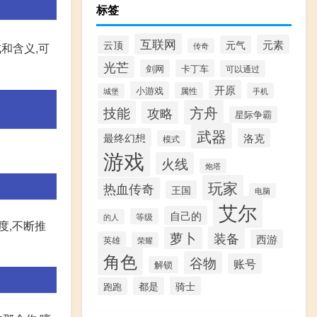
标签
互联网
元素
云顶
元气
和含义,可
传奇
光芒
剑网
卡丁车
可以通过
开原
小游戏
属性
手机
城堡
方舟
技能
攻略
星际争霸
武器
最终幻想
洛克
模式
游戏
火线
炮塔
玩家
热血传奇
王国
电脑
艾尔
自己的
等级
的人
度,不断推
萝卜
装备
西游
英雄
荣耀
角色
谷物
账号
解锁
都是
骑士
跑跑