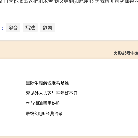
 再为你取出这把桐木琴 我又弹到如此用心 为我解开脚腕枷锁的
：
乡音
写法
剑网
火影忍者手
星际争霸解说老马是谁
梦见外人去家里拜年好不好
春节潮汕哪里好吃
最终幻想6经典语录