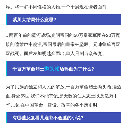
界。将一群不同性格的人物,一个个展现在读者面前。
紫川大结局什么意思?
.. 两百年前的蓝河战场,光明帝国的50万皇家军团在20万魔
族的喧嚣声中崩溃,帝国最后的皇帝林坚毅、元帅鲁单言双
双战死。而后左加明越众而出,单人只剑当众杀魔。
抛头颅
千百万革命烈士
洒热血为了什么?
为了民族的独立和人民的解放,千百万革命烈士抛头颅,洒热
血,身处盛世,我们不能忘记,是无数的仁人志士以及亿万中
华儿女,在中国革命、建设、改革的各个历史时。
有哪些反复看几遍都不会腻的小说?