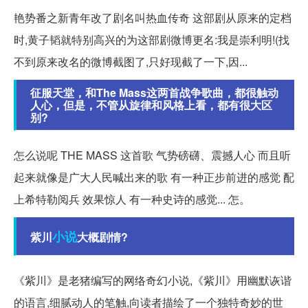
艳势番之新青年改了剧名叫热血传奇 这部剧从原来的定档
时,黄子韬就特别高兴的为这部剧微博更名:我是崇利明!(找
不到原来改名的微博截图了,只好现截了一下,因...
征服天堂，和The Mass这两首战争歌曲，都很触动
人心，但是，不管从旋律和风格上看，都有很大区
别?
怎么说呢 THE MASS 这首歌 气势磅礴、震撼人心 而且听
起来就像是广大人民喊出来的歌 有一种正步前进的感觉 配
上希特勒阅兵 效果惊人 有一种史诗的感觉... 怎。
小说
紫川
大概剧情?
《紫川》是老猪编写的网络奇幻小说,《紫川》用幽默诙谐
的语言,细腻动人的笔触,向读者描绘了一个独特奇妙的世