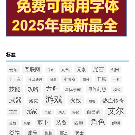
标签
光芒
互联网
元素
云顶
元气
剑网
传奇
开原
卡丁车
小游戏
可以通过
属性
手机
城堡
方舟
技能
攻略
最终幻想
星际争霸
模式
游戏
武器
火线
热血传奇
洛克
炮塔
艾尔
玩家
自己的
王国
等级
的人
电脑
角色
萝卜
装备
西游
英雄
解锁
荣耀
谷物
账号
都是
骑士
跑跑