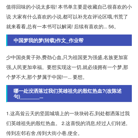
值得回味的小说太多啦! 本书单主要是收藏自己很喜欢的小
说 大家有什么喜欢的小说,都可以补充在评论区哦,书荒了
就来看看,总有一本书可以解渴! 后续有喜欢的... 56。
中国梦我的梦(转载)作文_作业帮
少中国炎黄子孙,费劲心血,只为祖国更为强盛,名族更加富
强,人民更加幸福。要想实现这一切,就必须拥有一个梦,那
个梦不大,那个梦属于中国!一... 要想。
哪一处没洒落过我们英雄祖先的殷红热血?(改陈述
句)_______...
1.这高耸云天的坚固城墙上的一块块砖石,到处都洒落过我
们英雄祖先的殷红热血。 2.这喜悦的消息,经过人们转述,
传到左邻右舍,传到大街小巷,使全。