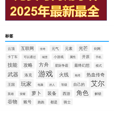
标签
光芒
互联网
元素
云顶
元气
剑网
传奇
开原
卡丁车
小游戏
可以通过
属性
手机
城堡
方舟
技能
攻略
最终幻想
星际争霸
模式
游戏
武器
火线
热血传奇
洛克
炮塔
艾尔
玩家
自己的
王国
等级
的人
电脑
角色
萝卜
装备
西游
英雄
解锁
荣耀
谷物
账号
都是
骑士
跑跑