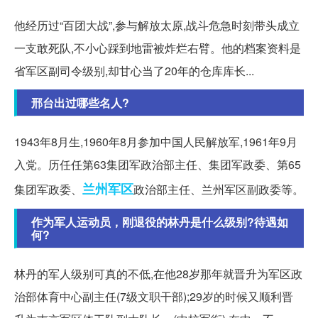
他经历过“百团大战”,参与解放太原,战斗危急时刻带头成立
一支敢死队,不小心踩到地雷被炸烂右臂。他的档案资料是
省军区副司令级别,却甘心当了20年的仓库库长...
邢台出过哪些名人?
1943年8月生,1960年8月参加中国人民解放军,1961年9月
入党。历任任第63集团军政治部主任、集团军政委、第65
兰州军区
集团军政委、
政治部主任、兰州军区副政委等。
作为军人运动员，刚退役的林丹是什么级别?待遇如
何?
林丹的军人级别可真的不低,在他28岁那年就晋升为军区政
治部体育中心副主任(7级文职干部);29岁的时候又顺利晋