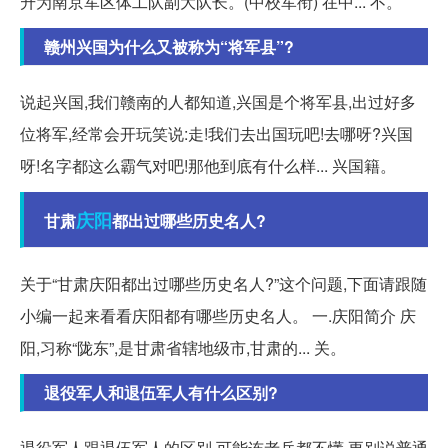
升为南京军区体工队副大队长。(中校军衔) 在中... 不。
赣州兴国为什么又被称为“将军县”?
说起兴国,我们赣南的人都知道,兴国是个将军县,出过好多
位将军,经常会开玩笑说:走!我们去出国玩吧!去哪呀?兴国
呀!名字都这么霸气对吧!那他到底有什么样... 兴国籍。
庆阳
甘肃
都出过哪些历史名人?
关于“甘肃庆阳都出过哪些历史名人?”这个问题,下面请跟随
小编一起来看看庆阳都有哪些历史名人。 一.庆阳简介 庆
阳,习称“陇东”,是甘肃省辖地级市,甘肃的... 关。
退役军人和退伍军人有什么区别?
退役军人跟退伍军人的区别,可能连老兵都不懂,更别说普通