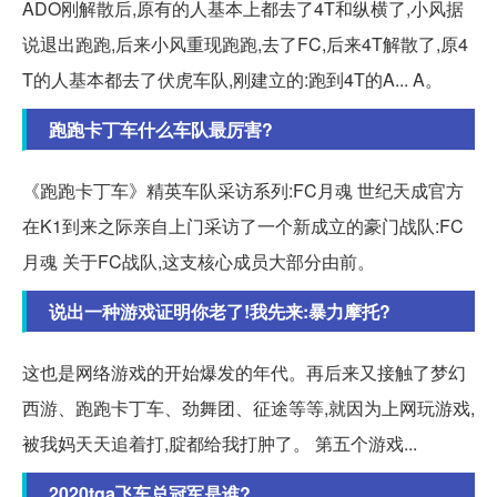
ADO刚解散后,原有的人基本上都去了4T和纵横了,小风据
说退出跑跑,后来小风重现跑跑,去了FC,后来4T解散了,原4
T的人基本都去了伏虎车队,刚建立的:跑到4T的A... A。
跑跑卡丁车什么车队最厉害?
《跑跑卡丁车》精英车队采访系列:FC月魂 世纪天成官方
在K1到来之际亲自上门采访了一个新成立的豪门战队:FC
月魂 关于FC战队,这支核心成员大部分由前。
说出一种游戏证明你老了!我先来:暴力摩托?
这也是网络游戏的开始爆发的年代。再后来又接触了梦幻
西游、跑跑卡丁车、劲舞团、征途等等,就因为上网玩游戏,
被我妈天天追着打,腚都给我打肿了。 第五个游戏...
2020tga飞车总冠军是谁?