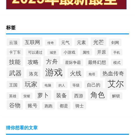
标签
光芒
互联网
元素
云顶
元气
剑网
传奇
开原
卡丁车
小游戏
可以通过
属性
手机
城堡
方舟
技能
攻略
最终幻想
星际争霸
模式
游戏
武器
火线
热血传奇
洛克
炮塔
艾尔
玩家
自己的
王国
等级
的人
电脑
角色
萝卜
装备
西游
英雄
解锁
荣耀
谷物
账号
都是
骑士
跑跑
猜你想看的文章