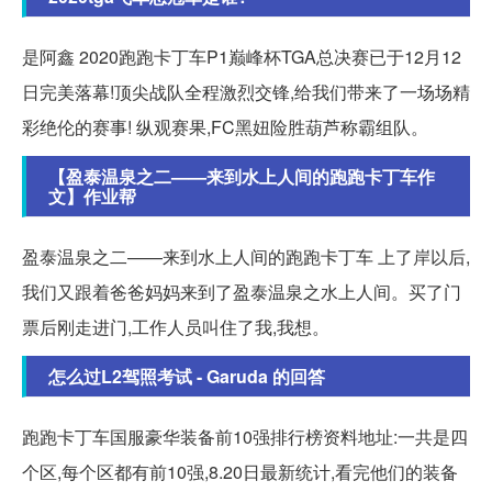
是阿鑫 2020跑跑卡丁车P1巅峰杯TGA总决赛已于12月12
日完美落幕!顶尖战队全程激烈交锋,给我们带来了一场场精
彩绝伦的赛事! 纵观赛果,FC黑妞险胜葫芦称霸组队。
【盈泰温泉之二——来到水上人间的跑跑卡丁车作
文】作业帮
盈泰温泉之二——来到水上人间的跑跑卡丁车 上了岸以后,
我们又跟着爸爸妈妈来到了盈泰温泉之水上人间。买了门
票后刚走进门,工作人员叫住了我,我想。
怎么过L2驾照考试 - Garuda 的回答
跑跑卡丁车国服豪华装备前10强排行榜资料地址:一共是四
个区,每个区都有前10强,8.20日最新统计,看完他们的装备