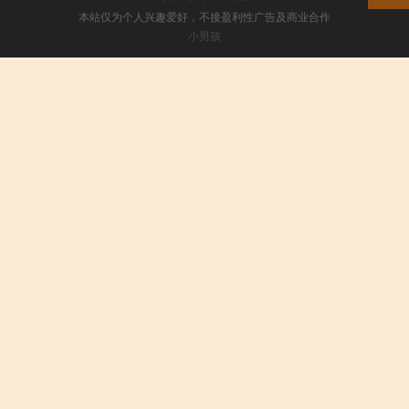
本站仅为个人兴趣爱好，不接盈利性广告及商业合作
小男孩