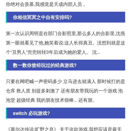
你绝对会羡慕,我感觉是天成内部人员 。
你相信冥冥之中自有安排吗?
第一次认识周明是在部门合影照里,那么多人的合影里,沈燕
第一眼就看见了他,她笑着说:这人长得真丑。没想到就是这
个“丑男人”兜兜转转3年后成为她的爱人。 沈...
数一数你曾经玩过的经典游戏?
只要在网吧喊一声密码多少 立马进去就满人 那时候打的是
仓库 救人质 别提多刺激了 还有朋友带我玩的一个游戏 泡
泡堂 超级经典 我的朋友技术很棒... 还有朋。
switch 必玩游戏?
《塞尔达传说:旷野之息》 关于这款游戏,我想应该是最无