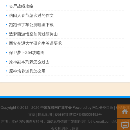
丧尸战绩攻略
信阳人春节怎么过的作文
跑跑卡丁车公测哪里下载
造梦西游悟空如何过须弥山
西安交通大学研究生英语要求
保卫萝卜254攻略图
原神副本荆棘怎么过去
原神培养道具怎么用
Copyright © 2012 - 2026
中国互联网产业年会
Powered by
网站分类目录
|
精选推荐
文章
|
网站地图
|
疑难解答
陕ICP备05009492号
声明：本站内容来自互联网，如信息有错误可发邮件到f_fb#foxmail.com说明，我们
会及时纠正，谢谢